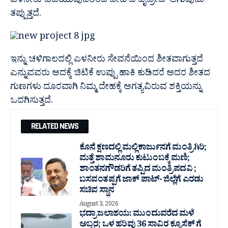
ಎಳನೀರು ಕುಡಿಯುವುದರಿಂದ ದೇಹ ಡಿ ಹೈಡ್ರೇಡ್ ಆಗುವುದು
ತಪ್ಪುತ್ತದೆ.
ಇನ್ನು ಚಳಿಗಾಲದಲ್ಲಿ ಎಳನೀರು ಸೇವನೆಯಿಂದ ಶೀತವಾಗುತ್ತದೆ
ಎನ್ನುವವರು ಅದಕ್ಕೆ ಚಿಟಿಕೆ ಉಪ್ಪು ಹಾಕಿ ಕುಡಿದರೆ ಅದರ ಶೀತದ
ಗುಣಗಳು ದೂರವಾಗಿ ನಿಮ್ಮ ದೇಹಕ್ಕೆ ಅಗತ್ಯವಿರುವ ಶಕ್ತಿಯನ್ನು
ಒದಗಿಸುತ್ತದೆ.
RELATED NEWS
ಕೊನೆ ಕ್ಷಣದಲ್ಲಿ ಮಲ್ಲಿಕಾರ್ಜುನಗೆ ಮಂತ್ರಿಗಿರಿ;
ಮತ್ತೆ ಶಾಮನೂರು ಕುಟುಂಬಕ್ಕೆ ಮಣಿ;
ಶಾಂತನಗೌಡರಿಗೆ ತಪ್ಪಿದ ಮಂತ್ರಿ ಪದವಿ ;
ಬಸವಂತಪ್ಪಗೆ ಜಾಕ್ ಪಾಟ್- ಜಿಲ್ಲೆಗೆ ಎರಡು
ಸಚಿವ ಸ್ಥಾನ
August 3, 2026
ಭದ್ರಾ ಜಲಾಶಯ: ಮುಂದುವರೆದ ಮಳೆ
ಅಬ್ಬರ; ಒಳ ಹರಿವು 36 ಸಾವಿರ‌ ಕ್ಯೂಸೆಕ್ ಗೆ