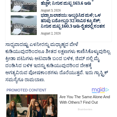
ಹೆಚ್ಚಳ; ನೀರಿನ ಮಟ್ಟ 163.6 ಅಡಿ
August 3, 2026
ಭದ್ರಾ ಜಲಾಶಯ: ಅಬ್ಬರಿಸಿದ ಮಳೆ; ಒಳ
ಹರಿವು ಬರೋಬ್ಬರಿ 32 ಸಾವಿರ‌ ಕ್ಯೂಸೆಕ್;
ನೀರಿನ ಮಟ್ಟ 160.3 ಅಡಿ-ರೈತರಲ್ಲಿ ಸಂತಸ
August 2, 2026
ಸಾಧ್ಯವಾದಷ್ಟು ಎಳನೀರನ್ನು ಮಧ್ಯಾಹ್ನದ ವೇಳೆ
ಕುಡಿಯುವುದರಿಂದಲೂ ಶೀತದ ಲಕ್ಷಣಗಳು ಕಾಣಿಸಿಕೊಳ್ಳುವುದಿಲ್ಲ.
ಕ್ರೀಡಾ ಪಟುಗಳು ಆಟವಾಡಿ ಬಂದ ಬಳಿಕ, ಜಿಮ್ ನಲ್ಲಿ ಮೈ
ದಂಡಿಸಿದ ಬಳಿಕ ಇದನ್ನು ಕುಡಿಯುವುದರಿಂದ ದೇಹಕ್ಕೆ
ಅಗತ್ಯವಿರುವ ಪೋಷಕಾಂಶಗಳು ದೊರೆಯುತ್ತವೆ. ಇದು ಗ್ಯಾಸ್ಟ್ರಿಕ್
ಸಮಸ್ಯೆಗೂ ರಾಮಬಾಣ.