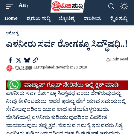
Aa
Home
ಪ್ರಮುಖ ಸುದ್ದಿ
ಜ್ಯೋತಿಷ್ಯ
ರಾಜಕೀಯ
ಕ್ರೈಂ ಸುದ್ದಿ
ಆರೋಗ್ಯ
ಎಳನೀರು ಸರ್ವ ರೋಗಕ್ಕೂ ಸಿದ್ಧೌಷಧಿ..!
1 Min Read
DVGSUDDI
By
Last updated: November 20, 2020
ಎಳನೀರು ಸರ್ವ ರೋಗಕ್ಕೂ ಸಿದ್ಧೌಷಧ ಎಂದು ಹೇಳಿರುವುದನ್ನು
ನೀವು ಕೇಳಿರಬಹುದು. ಆದರೆ ಇದನ್ನು ಹೇಗೆ ಯಾವ ಸಮಯದಲ್ಲಿ
ಸೇವಿಸುವುದರಿಂದ ಯಾವ ಲಾಭ ಪಡೆದುಕೊಳ್ಳಬಹುದು.
ಬೇಸಿಗೆಯಲ್ಲಿ ಎಳನೀರು ಕುಡಿಯುವುದರಿಂದ ವಿಪರೀತ
ಬಾಯಾರುವುದು ತಪ್ಪುತ್ತದೆ. ಬೆವರುವ ಸಮಸ್ಯೆ ಇರುವವರು ನಿತ್ಯ