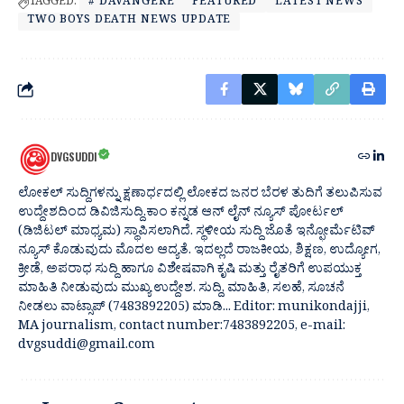
TAGGED:
# DAVANGERE
FEATURED
LATEST NEWS
TWO BOYS DEATH NEWS UPDATE
DVGSUDDI
ಲೋಕಲ್ ಸುದ್ದಿಗಳನ್ನು ಕ್ಷಣಾರ್ಧದಲ್ಲಿ ಲೋಕದ ಜನರ ಬೆರಳ ತುದಿಗೆ ತಲುಪಿಸುವ
ಉದ್ದೇಶದಿಂದ ಡಿವಿಜಿಸುದ್ದಿ.ಕಾಂ ಕನ್ನಡ ಆನ್ ಲೈನ್ ನ್ಯೂಸ್ ಪೋರ್ಟಲ್
(ಡಿಜಿಟಲ್ ಮಾಧ್ಯಮ) ಸ್ಥಾಪಿಸಲಾಗಿದೆ. ಸ್ಥಳೀಯ ಸುದ್ದಿ ಜೊತೆ ಇನ್ಫೋರ್ಮೆಟಿವ್
ನ್ಯೂಸ್ ಕೊಡುವುದು ಮೊದಲ ಆದ್ಯತೆ. ಇದಲ್ಲದೆ ರಾಜಕೀಯ, ಶಿಕ್ಷಣ, ಉದ್ಯೋಗ,
ಕ್ರೀಡೆ, ಅಪರಾಧ ಸುದ್ದಿ ಹಾಗೂ ವಿಶೇಷವಾಗಿ ಕೃಷಿ ಮತ್ತು ರೈತರಿಗೆ ಉಪಯುಕ್ತ
ಮಾಹಿತಿ ನೀಡುವುದು ಮುಖ್ಯ ಉದ್ದೇಶ. ಸುದ್ದಿ, ಮಾಹಿತಿ, ಸಲಹೆ, ಸೂಚನೆ
ನೀಡಲು ವಾಟ್ಸಾಪ್ (7483892205) ಮಾಡಿ... Editor: munikondajji,
MA journalism, contact number:7483892205, e-mail:
dvgsuddi@gmail.com