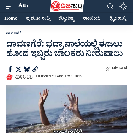
Aa
Home
ಪ್ರಮುಖ ಸುದ್ದಿ
ಜ್ಯೋತಿಷ್ಯ
ರಾಜಕೀಯ
ಕ್ರೈಂ ಸುದ್ದಿ
ದಾವಣಗೆರೆ
ದಾವಣಗೆರೆ: ಭದ್ರಾ ನಾಲೆಯಲ್ಲಿ ಈಜಲು
ಹೋದ ಇಬ್ಬರು ಬಾಲಕರು ನೀರುಪಾಲು
1 Min Read
DVGSUDDI
By
Last updated: February 2, 2025