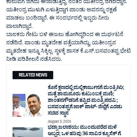
ಕಾಲುವೆಗೆ ಜಿಗಿದು ಈಜಾಡುತ್ತಿದ್ದ. ನಂತರ ಯತೀಂದ್ರ ಜಿಗಿದಿದ್ದಾನೆ.
ಯತೀಂದ್ರ ಮುಳುಗಿ ಏಳುತ್ತಿದ್ದಾಗ ಪಾಂಡು ಅವನನ್ನು ರಕ್ಷಣೆ
ಮಾಡಲು ಬಂದಿದ್ದಾರೆ‌. ಈ ಸಂದರ್ಭದಲ್ಲಿ ಇಬ್ಬರು ನೀರು
ಪಾಲಾಗಿದ್ದಾರೆ.
ಬಾಲಕರು ಗೇಟು ಬಳಿ ಈಜಲು ಹೋಗಿದ್ದರಿಂದ ಈ ದುರ್ಘಟನೆ
ನಡೆದಿದೆ. ಪಾಂಡು ಮೃತದೇಹ ಪತ್ತೆಯಾಗಿದ್ದು, ಯತೀಂದ್ರನ
ಮೃತದೇಹ ಇನ್ನೂ ಸಿಕ್ಕಿಲ್ಲ. ಸ್ಥಳಕ್ಕೆ ಶಾಸಕ ಕೆ.ಎಸ್.ಬಸವಂತಪ್ಪ ಭೇಟಿ
ನೀಡಿ ಪರಿಶೀಲನೆ ನಡೆಸಿದರು.
RELATED NEWS
ಕೊನೆ ಕ್ಷಣದಲ್ಲಿ ಮಲ್ಲಿಕಾರ್ಜುನಗೆ ಮಂತ್ರಿಗಿರಿ;
ಮತ್ತೆ ಶಾಮನೂರು ಕುಟುಂಬಕ್ಕೆ ಮಣಿ;
ಶಾಂತನಗೌಡರಿಗೆ ತಪ್ಪಿದ ಮಂತ್ರಿ ಪದವಿ ;
ಬಸವಂತಪ್ಪಗೆ ಜಾಕ್ ಪಾಟ್- ಜಿಲ್ಲೆಗೆ ಎರಡು
ಸಚಿವ ಸ್ಥಾನ
August 3, 2026
ಭದ್ರಾ ಜಲಾಶಯ: ಮುಂದುವರೆದ ಮಳೆ
ಅಬ್ಬರ; ಒಳ ಹರಿವು 36 ಸಾವಿರ‌ ಕ್ಯೂಸೆಕ್ ಗೆ