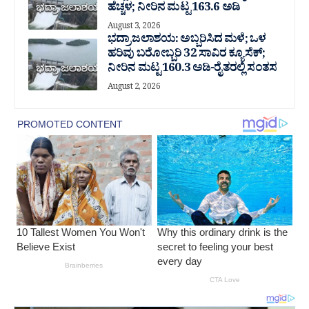
ಹೆಚ್ಚಳ; ನೀರಿನ ಮಟ್ಟ 163.6 ಅಡಿ
August 3, 2026
ಭದ್ರಾ ಜಲಾಶಯ: ಅಬ್ಬರಿಸಿದ ಮಳೆ; ಒಳ
ಹರಿವು ಬರೋಬ್ಬರಿ 32 ಸಾವಿರ‌ ಕ್ಯೂಸೆಕ್;
ನೀರಿನ ಮಟ್ಟ 160.3 ಅಡಿ-ರೈತರಲ್ಲಿ ಸಂತಸ
August 2, 2026