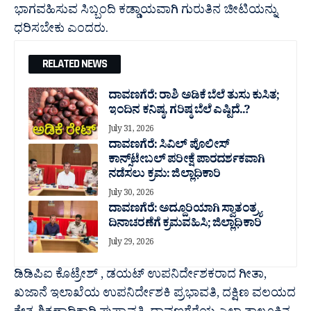
ಭಾಗವಹಿಸುವ ಸಿಬ್ಬಂದಿ ಕಡ್ಡಾಯವಾಗಿ ಗುರುತಿನ ಚೀಟಿಯನ್ನು
ಧರಿಸಬೇಕು ಎಂದರು.
RELATED NEWS
ದಾವಣಗೆರೆ: ರಾಶಿ ಅಡಿಕೆ ಬೆಲೆ ತುಸು‌ ಕುಸಿತ;
ಇಂದಿನ ಕನಿಷ್ಠ, ಗರಿಷ್ಠ ಬೆಲೆ ಎಷ್ಟಿದೆ..?
July 31, 2026
ದಾವಣಗೆರೆ: ಸಿವಿಲ್ ಪೊಲೀಸ್
ಕಾನ್ಸ್‌ಟೇಬಲ್ ಪರೀಕ್ಷೆ ಪಾರದರ್ಶಕವಾಗಿ
ನಡೆಸಲು ಕ್ರಮ: ಜಿಲ್ಲಾಧಿಕಾರಿ
July 30, 2026
ದಾವಣಗೆರೆ: ಅದ್ದೂರಿಯಾಗಿ ಸ್ವಾತಂತ್ರ್ಯ
ದಿನಾಚರಣೆಗೆ ಕ್ರಮವಹಿಸಿ; ಜಿಲ್ಲಾಧಿಕಾರಿ
July 29, 2026
ಡಿಡಿಪಿಐ ಕೊಟ್ರೇಶ್ , ಡಯಟ್ ಉಪನಿರ್ದೇಶಕರಾದ ಗೀತಾ,
ಖಜಾನೆ ಇಲಾಖೆಯ ಉಪನಿರ್ದೇಶಕಿ ಪ್ರಭಾವತಿ, ದಕ್ಷಿಣ ವಲಯದ