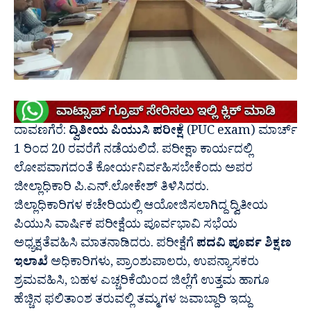
ದಾವಣಗೆರೆ:
ದ್ವಿತೀಯ ಪಿಯುಸಿ ಪರೀಕ್ಷೆ
(PUC exam) ಮಾರ್ಚ್
1 ರಿಂದ 20 ರವರೆಗೆ ನಡೆಯಲಿದೆ. ಪರೀಕ್ಷಾ ಕಾರ್ಯದಲ್ಲಿ
ಲೋಪವಾಗದಂತೆ ಕೋರ್ಯನಿರ್ವಹಿಸಬೇಕೆಂದು ಅಪರ
ಜೀಲ್ಲಾಧಿಕಾರಿ ಪಿ.ಎನ್.ಲೋಕೇಶ್ ತಿಳಿಸಿದರು.
ಜಿಲ್ಲಾಧಿಕಾರಿಗಳ ಕಚೇರಿಯಲ್ಲಿ ಆಯೋಜಿಸಲಾಗಿದ್ದ ದ್ವಿತೀಯ
ಪಿಯುಸಿ ವಾರ್ಷಿಕ ಪರೀಕ್ಷೆಯ ಪೂರ್ವಭಾವಿ ಸಭೆಯ
ಅಧ್ಯಕ್ಷತೆವಹಿಸಿ ಮಾತನಾಡಿದರು. ಪರೀಕ್ಷೆಗೆ
ಪದವಿ ಪೂರ್ವ ಶಿಕ್ಷಣ
ಇಲಾಖೆ
ಅಧಿಕಾರಿಗಳು, ಪ್ರಾಂಶುಪಾಲರು, ಉಪನ್ಯಾಸಕರು
ಶ್ರಮವಹಿಸಿ, ಬಹಳ ಎಚ್ಚರಿಕೆಯಿಂದ ಜಿಲ್ಲೆಗೆ ಉತ್ತಮ ಹಾಗೂ
ಹೆಚ್ಚಿನ ಫಲಿತಾಂಶ ತರುವಲ್ಲಿ ತಮ್ಮಗಳ ಜವಾಬ್ದಾರಿ ಇದ್ದು