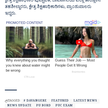
ಕ್ಷೇತ್ರ ಶಿಕ್ಷಣಾಧಿಕಾರಿ ಪುಪ್ಪಾವತಿ, ದಾವಣಗೆರೆಯ ಎಲ್ಲಾ ತಾಲ್ಲೂಕಿನ
ತಹಶೀಲ್ದಾರರು, ಕ್ಷೇತ್ರ ಶಿಕ್ಷಣಾಧಿಕಾರಿಗಳು, ಪ್ರಾಂಶುಪಾಲರು
ಇದ್ದರು.
TAGGED:
# DAVANGERE
FEATURED
LATEST NEWS
NEWS UPDATE
PU BORD
PUC EXAM