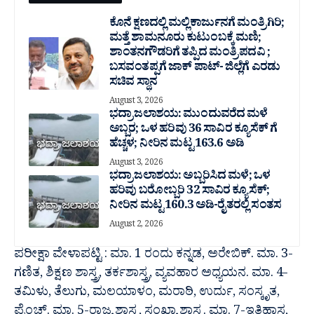
ಕೊನೆ ಕ್ಷಣದಲ್ಲಿ ಮಲ್ಲಿಕಾರ್ಜುನಗೆ ಮಂತ್ರಿಗಿರಿ;
ಮತ್ತೆ ಶಾಮನೂರು ಕುಟುಂಬಕ್ಕೆ ಮಣಿ;
ಶಾಂತನಗೌಡರಿಗೆ ತಪ್ಪಿದ ಮಂತ್ರಿ ಪದವಿ ;
ಬಸವಂತಪ್ಪಗೆ ಜಾಕ್ ಪಾಟ್- ಜಿಲ್ಲೆಗೆ ಎರಡು
ಸಚಿವ ಸ್ಥಾನ
August 3, 2026
ಭದ್ರಾ ಜಲಾಶಯ: ಮುಂದುವರೆದ ಮಳೆ
ಅಬ್ಬರ; ಒಳ ಹರಿವು 36 ಸಾವಿರ‌ ಕ್ಯೂಸೆಕ್ ಗೆ
ಹೆಚ್ಚಳ; ನೀರಿನ ಮಟ್ಟ 163.6 ಅಡಿ
August 3, 2026
ಭದ್ರಾ ಜಲಾಶಯ: ಅಬ್ಬರಿಸಿದ ಮಳೆ; ಒಳ
ಹರಿವು ಬರೋಬ್ಬರಿ 32 ಸಾವಿರ‌ ಕ್ಯೂಸೆಕ್;
ನೀರಿನ ಮಟ್ಟ 160.3 ಅಡಿ-ರೈತರಲ್ಲಿ ಸಂತಸ
August 2, 2026
ಪರೀಕ್ಷಾ ವೇಳಾಪಟ್ಟಿ : ಮಾ. 1 ರಂದು ಕನ್ನಡ, ಅರೇಬಿಕ್. ಮಾ. 3-
ಗಣಿತ, ಶಿಕ್ಷಣ ಶಾಸ್ತ್ರ, ತರ್ಕಶಾಸ್ತ್ರ, ವ್ಯವಹಾರ ಅಧ್ಯಯನ. ಮಾ. 4-
ತಮಿಳು, ತೆಲುಗು, ಮಲಯಾಳಂ, ಮರಾಠಿ, ಉರ್ದು, ಸಂಸ್ಕೃತ,
ಫ್ರೆಂಚ್. ಮಾ. 5-ರಾಜ್ಯ ಶಾಸ್ತ್ರ, ಸಂಖ್ಯಾ ಶಾಸ್ತ್ರ. ಮಾ. 7-ಇತಿಹಾಸ,