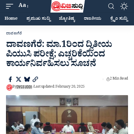
Aa
Home
ಪ್ರಮುಖ ಸುದ್ದಿ
ಜ್ಯೋತಿಷ್ಯ
ರಾಜಕೀಯ
ಕ್ರೈಂ ಸುದ್ದಿ
ದಾವಣಗೆರೆ
ದಾವಣಗೆರೆ: ಮಾ.1ರಿಂದ ದ್ವಿತೀಯ
ಪಿಯುಸಿ ಪರೀಕ್ಷೆ; ಎಚ್ಚರಿಕೆಯಿಂದ
ಕಾರ್ಯನಿರ್ವಹಿಸಲು ಸೂಚನೆ
2 Min Read
DVGSUDDI
By
Last updated: February 20, 2025