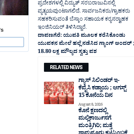
ಪ್ರದೇಶಗಳಲ್ಲಿ ವಿದ್ಯುತ್ ಸರಬರಾಜುವಿನಲ್ಲಿ
ವ್ಯತ್ಯಯವುಂಟಾಗಲಿದೆ. ಸಾರ್ವಜನಿಕರು/ಗ್ರಾಹಕರು
ಸಹಕರಿಸುವಂತೆ ಬೆಸ್ಕಾಂ ಸಹಾಯಕ ಕರ‍್ಯನರ‍್ವಾಹಕ
ಇಂಜಿನಿಯರ್‌ ತಿಳಿಸಿದ್ದಾರೆ.
ದಾವಣಗೆರೆ: ಯುವತಿ ಮೂಲಕ ಕರೆಸಿಕೊಂಡು
ಯುವಕನ ಮೇಲೆ ಹಲ್ಲೆ ನಡೆಸಿದ ಗ್ಯಾಂಗ್ ಅಂದರ್ 
18.80 ಲಕ್ಷ ಮೌಲ್ಯದ ಸ್ವತ್ತು
ವಶ
RELATED NEWS
ಗ್ಯಾಸ್ ಸಿಲಿಂಡರ್ ಇ-
ಕೆವೈಸಿ ಕಡ್ಡಾಯ ; ಆಗಸ್ಟ್
15 ಕೊನೆಯ ದಿನ
August 8, 2026
ಕೊನೆ ಕ್ಷಣದಲ್ಲಿ
ಮಲ್ಲಿಕಾರ್ಜುನಗೆ
ಮಂತ್ರಿಗಿರಿ; ಮತ್ತೆ