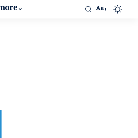
more
Aa