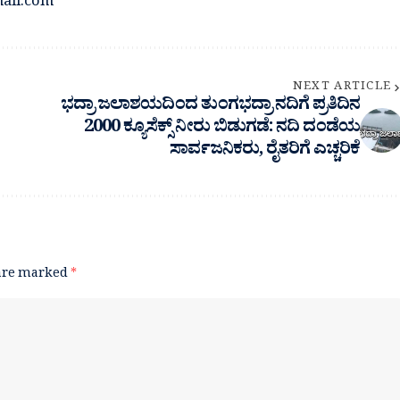
ail.com
NEXT ARTICLE
ಭದ್ರಾ ಜಲಾಶಯದಿಂದ ತುಂಗಭದ್ರಾ ನದಿಗೆ ಪ್ರತಿ‌ದಿನ
2000 ಕ್ಯೂಸೆಕ್ಸ್ ನೀರು ಬಿಡುಗಡೆ: ನದಿ ದಂಡೆಯ
ಸಾರ್ವಜನಿಕರು, ರೈತರಿಗೆ ಎಚ್ಚರಿಕೆ
 are marked
*