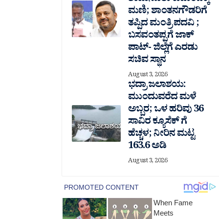
ಶಾಮನೂರು ಕುಟುಂಬಕ್ಕೆ
ಮಣಿ; ಶಾಂತನಗೌಡರಿಗೆ
ತಪ್ಪಿದ ಮಂತ್ರಿ ಪದವಿ ;
ಬಸವಂತಪ್ಪಗೆ ಜಾಕ್
ಪಾಟ್- ಜಿಲ್ಲೆಗೆ ಎರಡು
ಸಚಿವ ಸ್ಥಾನ
August 3, 2026
ಭದ್ರಾ ಜಲಾಶಯ:
ಮುಂದುವರೆದ ಮಳೆ
ಅಬ್ಬರ; ಒಳ ಹರಿವು 36
ಸಾವಿರ‌ ಕ್ಯೂಸೆಕ್ ಗೆ
ಹೆಚ್ಚಳ; ನೀರಿನ ಮಟ್ಟ
163.6 ಅಡಿ
August 3, 2026