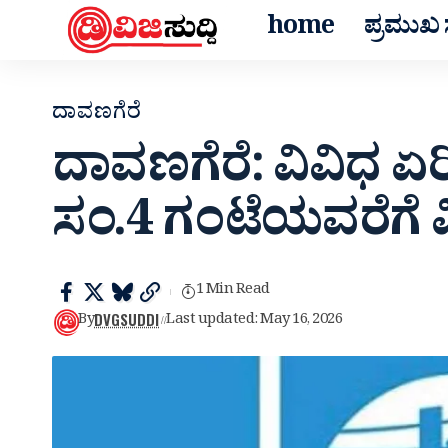
home
ಪ್ರಮುಖ ಸ
ದಾವಣಗೆರೆ
ದಾವಣಗೆರೆ: ವಿವಿಧ ಏರ
ಸಂ.4 ಗಂಟೆಯವರೆಗೆ ವಿದ
1 Min Read
DVGSUDDI
By
Last updated: May 16, 2026