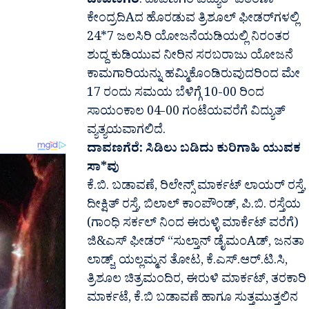
ದಾವಣಗೆರೆ
: ದಾವಣಗೆರೆ ವಿದ್ಯುತ್ ವಿತರಣಾ
ಕೇಂದ್ರದಿAದ ಹೊರಡುವ ತ್ರಿಶೂಲ್ ಫೀಡರ್‌ಗಳಲ್ಲಿ
24*7 ಜಲಸಿರಿ ಯೋಜನೆಯಡಿಯಲ್ಲಿ ನಿರಂತರ
ಶುದ್ದ ಕುಡಿಯುವ ನೀರಿನ ಸರಬರಾಜು ಯೋಜನೆ
ಕಾಮಗಾರಿಯನ್ನು ಹಮ್ಮಿಕೊಂಡಿರುವುದರಿಂದ ಮೇ
17 ರಂದು ಸಮಯ ಬೆಳಿಗ್ಗೆ 10-00 ರಿಂದ
ಸಾಯಂಕಾಲ 04-00 ಗಂಟೆಯವರೆಗೆ ವಿದ್ಯುತ್
ವ್ಯತ್ಯಯವಾಗಲಿದೆ.
ದಾವಣಗೆರೆ: ಸಿಡಿಲು ಬಡಿದು ಕುರಿಗಾಹಿ ಯುವಕ
ಸಾ*ವು
ಕೆ.ಬಿ. ಬಡಾವಣೆ, ರಿಲೇನ್ಸ್ ಮಾರ್ಕಟ್ ಲಾಯರ್ ರಸ್ತೆ,
ದೀಕ್ಷಿತ್ ರಸ್ತೆ, ಬಿಲಾಲ್ ಕಾಂಪೌಂಡ್, ಪಿ.ಬಿ. ರಸ್ತೆಯ
(ಗಾಂಧಿ ಸರ್ಕಲ್ ನಿಂದ ಈರುಳ್ಳಿ ಮಾರ್ಕೆಟ್ ವರೆಗೆ)
ಜಿ&ಎಸ್ ಫೀಡರ್ “ಸುಲ್ತಾನ್ ಡೈಮಂAಡ್, ಜನತಾ
ಲಾಡ್ಜ್, ಯಲ್ಲಮ್ಮನ ತೋಟ, ಕೆ.ಎಸ್.ಆರ್.ಟಿ.ಸಿ,
ತ್ರಿಶೂಲ ಚಿತ್ರಮಂದಿರ, ಈರುಳಿ ಮಾರ್ಕಟ್, ತರಕಾರಿ
ಮಾರ್ಕಟೆ, ಕೆ.ಬಿ ಬಡಾವಣೆ ಹಾಗೂ ಸುತ್ತಮುತ್ತಲಿನ