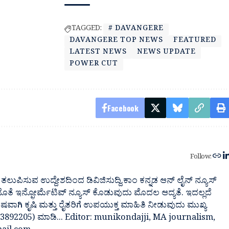
TAGGED:
# DAVANGERE
DAVANGERE TOP NEWS
FEATURED
LATEST NEWS
NEWS UPDATE
POWER CUT
Facebook
Follow:
ತಲುಪಿಸುವ ಉದ್ದೇಶದಿಂದ ಡಿವಿಜಿಸುದ್ದಿ.ಕಾಂ ಕನ್ನಡ ಆನ್ ಲೈನ್ ನ್ಯೂಸ್
 ಜೊತೆ ಇನ್ಫೋರ್ಮೆಟಿವ್ ನ್ಯೂಸ್ ಕೊಡುವುದು ಮೊದಲ ಆದ್ಯತೆ. ಇದಲ್ಲದೆ
ೇಷವಾಗಿ ಕೃಷಿ ಮತ್ತು ರೈತರಿಗೆ ಉಪಯುಕ್ತ ಮಾಹಿತಿ ನೀಡುವುದು ಮುಖ್ಯ
7483892205) ಮಾಡಿ... Editor: munikondajji, MA journalism,