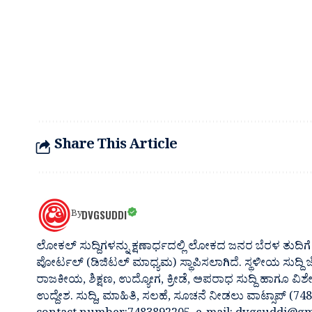
Share This Article
DVGSUDDI
By
ಲೋಕಲ್ ಸುದ್ದಿಗಳನ್ನು ಕ್ಷಣಾರ್ಧದಲ್ಲಿ ಲೋಕದ ಜನರ ಬೆರಳ ತುದಿಗೆ 
ಪೋರ್ಟಲ್ (ಡಿಜಿಟಲ್ ಮಾಧ್ಯಮ) ಸ್ಥಾಪಿಸಲಾಗಿದೆ. ಸ್ಥಳೀಯ ಸುದ್ದಿ
ರಾಜಕೀಯ, ಶಿಕ್ಷಣ, ಉದ್ಯೋಗ, ಕ್ರೀಡೆ, ಅಪರಾಧ ಸುದ್ದಿ ಹಾಗೂ ವಿಶ
ಉದ್ದೇಶ. ಸುದ್ದಿ, ಮಾಹಿತಿ, ಸಲಹೆ, ಸೂಚನೆ ನೀಡಲು ವಾಟ್ಸಾಪ್ (