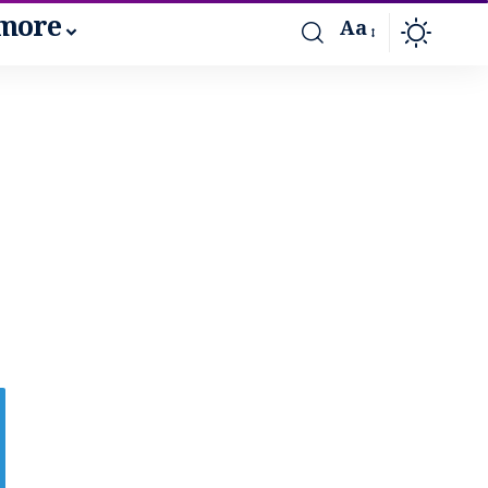
more
Aa