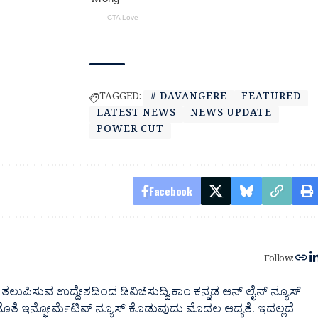
TAGGED:
# DAVANGERE
FEATURED
LATEST NEWS
NEWS UPDATE
POWER CUT
Facebook
Follow:
ತಲುಪಿಸುವ ಉದ್ದೇಶದಿಂದ ಡಿವಿಜಿಸುದ್ದಿ.ಕಾಂ ಕನ್ನಡ ಆನ್ ಲೈನ್ ನ್ಯೂಸ್
 ಜೊತೆ ಇನ್ಫೋರ್ಮೆಟಿವ್ ನ್ಯೂಸ್ ಕೊಡುವುದು ಮೊದಲ ಆದ್ಯತೆ. ಇದಲ್ಲದೆ