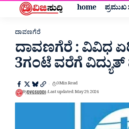
home
ಪ್ರಮುಖ ಸ
ದಾವಣಗೆರೆ
ದಾವಣಗೆರೆ : ವಿವಿಧ ಏ
3ಗಂಟೆ ವರೆಗೆ ವಿದ್ಯುತ್
0 Min Read
DVGSUDDI
By
Last updated: May 29, 2024