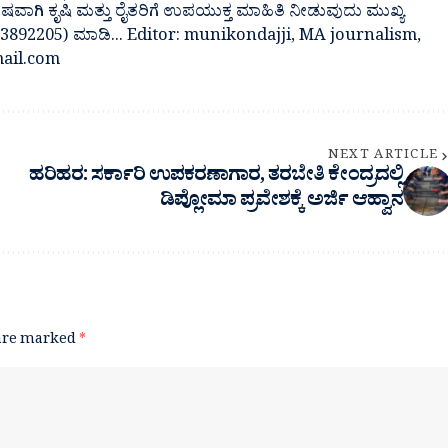
ೇಷವಾಗಿ ಕೃಷಿ ಮತ್ತು ರೈತರಿಗೆ ಉಪಯುಕ್ತ ಮಾಹಿತಿ ನೀಡುವುದು ಮುಖ್ಯ
7483892205) ಮಾಡಿ... Editor: munikondajji, MA journalism,
ail.com
NEXT ARTICLE
ಹರಿಹರ: ಸರ್ಕಾರಿ ಉಪಕರಣಾಗಾರ, ತರಬೇತಿ ಕೇಂದ್ರದಲ್ಲಿ
ಡಿಪ್ಲೋಮಾ ಪ್ರವೇಶಕ್ಕೆ ಅರ್ಜಿ ಆಹ್ವಾನ
 are marked
*