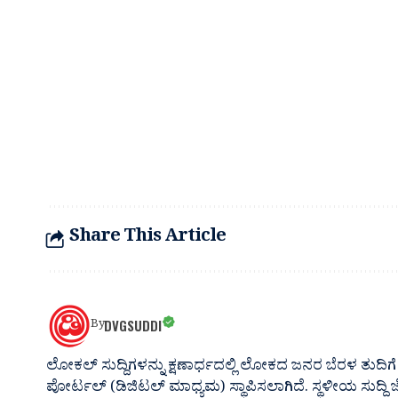
Share This Article
DVGSUDDI
By
ಲೋಕಲ್ ಸುದ್ದಿಗಳನ್ನು ಕ್ಷಣಾರ್ಧದಲ್ಲಿ ಲೋಕದ ಜನರ ಬೆರಳ ತುದಿಗೆ 
ಪೋರ್ಟಲ್ (ಡಿಜಿಟಲ್ ಮಾಧ್ಯಮ) ಸ್ಥಾಪಿಸಲಾಗಿದೆ. ಸ್ಥಳೀಯ ಸುದ್ದಿ