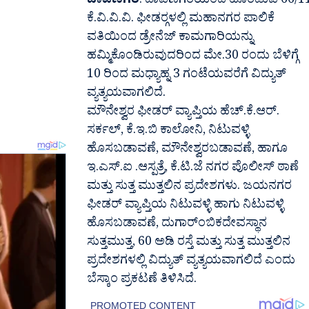
ದಾವಣಗೆರೆ
: ದಾವಣಗೆರೆಯಿಂದ ಹೊರಡುವ 66/1
ಕೆ.ವಿ.ವಿ.ವಿ. ಫೀಡರ್‍ಗಳಲ್ಲಿ ಮಹಾನಗರ ಪಾಲಿಕೆ
ವತಿಯಿಂದ ಡ್ರೇನೆಜ್ ಕಾಮಗಾರಿಯನ್ನು
ಹಮ್ಮಿಕೊಂಡಿರುವುದರಿಂದ ಮೇ.30 ರಂದು ಬೆಳಿಗ್ಗೆ
10 ರಿಂದ ಮಧ್ಯಾಹ್ನ 3 ಗಂಟೆಯವರೆಗೆ ವಿದ್ಯುತ್
ವ್ಯತ್ಯಯವಾಗಲಿದೆ.
ಮೌನೇಶ್ವರ ಫೀಡರ್ ವ್ಯಾಪ್ತಿಯ ಹೆಚ್.ಕೆ.ಆರ್.
ಸರ್ಕಲ್, ಕೆ.ಇ.ಬಿ ಕಾಲೋನಿ, ನಿಟುವಳ್ಳಿ
ಹೊಸಬಡಾವಣೆ, ಮೌನೇಶ್ವರಬಡಾವಣೆ, ಹಾಗೂ
ಇ.ಎಸ್.ಐ .ಆಸ್ಪತ್ರೆ, ಕೆ.ಟಿ.ಜೆ ನಗರ ಪೊಲೀಸ್ ಠಾಣೆ
ಮತ್ತು ಸುತ್ತ ಮುತ್ತಲಿನ ಪ್ರದೇಶಗಳು.‌ ಜಯನಗರ
ಫೀಡರ್ ವ್ಯಾಪ್ತಿಯ ನಿಟುವಳ್ಳಿ ಹಾಗು ನಿಟುವಳ್ಳಿ
ಹೊಸಬಡಾವಣೆ, ದುಗಾರ್ಂಬಿಕದೇವಸ್ಥಾನ
ಸುತ್ತಮುತ್ತ, 60 ಅಡಿ ರಸ್ತೆ ಮತ್ತು ಸುತ್ತ ಮುತ್ತಲಿನ
ಪ್ರದೇಶಗಳಲ್ಲಿ ವಿದ್ಯುತ್ ವ್ಯತ್ಯಯವಾಗಲಿದೆ ಎಂದು
ಬೆಸ್ಕಾಂ ಪ್ರಕಟಣೆ ತಿಳಿಸಿದೆ.