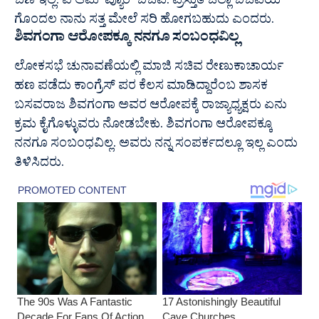
ಬಣ ಇಲ್ಲ. ಐ ಆಮ್‌ ಪ್ಯೂರ್‌ ಬಿಜೆಪಿ. ಪ್ರಸ್ತುತ ಜಿಲ್ಲಾ ಬಿಜೆಪಿಯ
ಗೊಂದಲ ನಾನು ಸತ್ತ ಮೇಲೆ ಸರಿ ಹೋಗಬಹುದು ಎಂದರು.
ಶಿವಗಂಗಾ ಆರೋಪಕ್ಕೂ ನನಗೂ ಸಂಬಂಧವಿಲ್ಲ
ಲೋಕಸಭೆ ಚುನಾವಣೆಯಲ್ಲಿ ಮಾಜಿ ಸಚಿವ
ರೇಣುಕಾಚಾರ್ಯ
ಹಣ ಪಡೆದು ಕಾಂಗ್ರೆಸ್‌ ಪರ ಕೆಲಸ ಮಾಡಿದ್ದಾರೆಂಬ ಶಾಸಕ
ಬಸವರಾಜ ಶಿವಗಂಗಾ
ಅವರ ಆರೋಪಕ್ಕೆ ರಾಜ್ಯಾಧ್ಯಕ್ಷರು ಏನು
ಕ್ರಮ ಕೈಗೊಳ್ಳುವರು ನೋಡಬೇಕು. ಶಿವಗಂಗಾ ಆರೋಪಕ್ಕೂ
ನನಗೂ ಸಂಬಂಧವಿಲ್ಲ. ಅವರು ನನ್ನ ಸಂಪರ್ಕದಲ್ಲೂ ಇಲ್ಲ ಎಂದು
ತಿಳಿಸಿದರು.