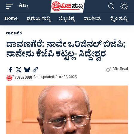
Aa
Home
ಪ್ರಮುಖ ಸುದ್ದಿ
ಜ್ಯೋತಿಷ್ಯ
ರಾಜಕೀಯ
ಕ್ರೈಂ ಸುದ್ದಿ
ದಾವಣಗೆರೆ
ದಾವಣಗೆರೆ: ನಾವೇ ಒರಿಜಿನಲ್‌ ಬಿಜೆಪಿ;
ನಾನೇನು ಕೆಜೆಪಿ ಕಟ್ಟಿಲ್ಲ- ಸಿದ್ದೇಶ್ವರ
1 Min Read
DVGSUDDI
By
Last updated: June 29, 2025