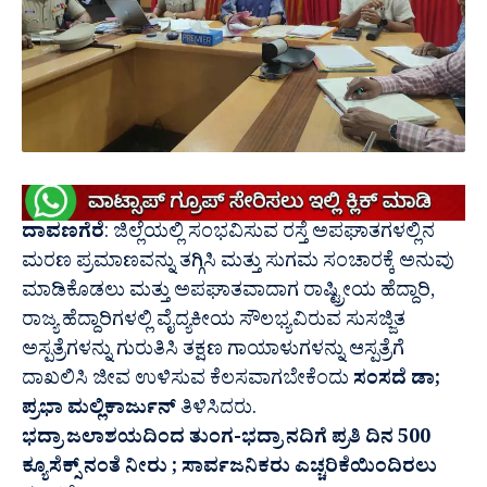
ದಾವಣಗೆರೆ
: ಜಿಲ್ಲೆಯಲ್ಲಿ ಸಂಭವಿಸುವ ರಸ್ತೆ ಅಪಘಾತಗಳಲ್ಲಿನ
ಮರಣ ಪ್ರಮಾಣವನ್ನು ತಗ್ಗಿಸಿ ಮತ್ತು ಸುಗಮ ಸಂಚಾರಕ್ಕೆ ಅನುವು
ಮಾಡಿಕೊಡಲು ಮತ್ತು ಅಪಘಾತವಾದಾಗ ರಾಷ್ಟ್ರೀಯ ಹೆದ್ದಾರಿ,
ರಾಜ್ಯ ಹೆದ್ದಾರಿಗಳಲ್ಲಿ ವೈದ್ಯಕೀಯ ಸೌಲಭ್ಯವಿರುವ ಸುಸಜ್ಜಿತ
ಅಸ್ಪತ್ರೆಗಳನ್ನು ಗುರುತಿಸಿ ತಕ್ಷಣ ಗಾಯಾಳುಗಳನ್ನು ಆಸ್ಪತ್ರೆಗೆ
ದಾಖಲಿಸಿ ಜೀವ ಉಳಿಸುವ ಕೆಲಸವಾಗಬೇಕೆಂದು
ಸಂಸದೆ ಡಾ;
ಪ್ರಭಾ ಮಲ್ಲಿಕಾರ್ಜುನ್
ತಿಳಿಸಿದರು.
ಭದ್ರಾ ಜಲಾಶಯದಿಂದ ತುಂಗ-ಭದ್ರಾ ನದಿಗೆ ಪ್ರತಿ ದಿನ 500
ಕ್ಯೂಸೆಕ್ಸ್ ನಂತೆ ನೀರು ; ಸಾರ್ವಜನಿಕರು ಎಚ್ಚರಿಕೆಯಿಂದಿರಲು