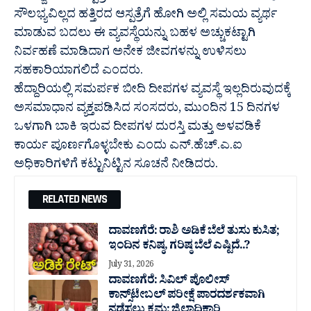
ಸೌಲಭ್ಯವಿಲ್ಲದ ಹತ್ತಿರದ ಆಸ್ಪತ್ರೆಗೆ ಹೋಗಿ ಅಲ್ಲಿ ಸಮಯ ವ್ಯರ್ಥ
ಮಾಡುವ ಬದಲು ಈ ವ್ಯವಸ್ಥೆಯನ್ನು ಬಹಳ ಅಚ್ಚುಕಟ್ಟಾಗಿ
ನಿರ್ವಹಣೆ ಮಾಡಿದಾಗ ಅನೇಕ ಜೀವಗಳನ್ನು ಉಳಿಸಲು
ಸಹಕಾರಿಯಾಗಲಿದೆ ಎಂದರು.
ಹೆದ್ದಾರಿಯಲ್ಲಿ ಸಮರ್ಪಕ ಬೀದಿ ದೀಪಗಳ ವ್ಯವಸ್ಥೆ ಇಲ್ಲದಿರುವುದಕ್ಕೆ
ಅಸಮಾಧಾನ ವ್ಯಕ್ತಪಡಿಸಿದ ಸಂಸದರು, ಮುಂದಿನ 15 ದಿನಗಳ
ಒಳಗಾಗಿ ಬಾಕಿ ಇರುವ ದೀಪಗಳ ದುರಸ್ತಿ ಮತ್ತು ಅಳವಡಿಕೆ
ಕಾರ್ಯ ಪೂರ್ಣಗೊಳ್ಳಬೇಕು ಎಂದು ಎನ್.ಹೆಚ್.ಎ.ಐ
ಅಧಿಕಾರಿಗಳಿಗೆ ಕಟ್ಟುನಿಟ್ಟಿನ ಸೂಚನೆ ನೀಡಿದರು.
RELATED NEWS
ದಾವಣಗೆರೆ: ರಾಶಿ ಅಡಿಕೆ ಬೆಲೆ ತುಸು‌ ಕುಸಿತ;
ಇಂದಿನ ಕನಿಷ್ಠ, ಗರಿಷ್ಠ ಬೆಲೆ ಎಷ್ಟಿದೆ..?
July 31, 2026
ದಾವಣಗೆರೆ: ಸಿವಿಲ್ ಪೊಲೀಸ್
ಕಾನ್ಸ್‌ಟೇಬಲ್ ಪರೀಕ್ಷೆ ಪಾರದರ್ಶಕವಾಗಿ