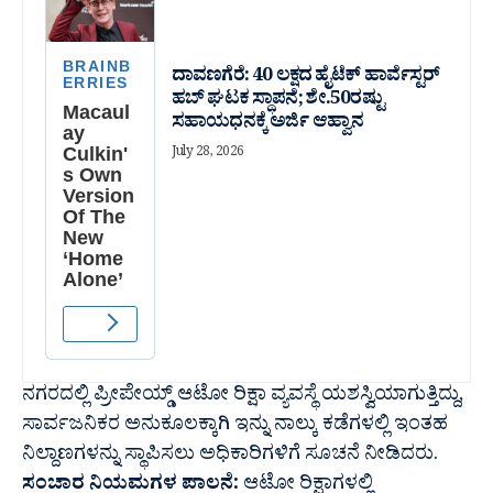
ದಾವಣಗೆರೆ: 40 ಲಕ್ಷದ ಹೈಟೆಕ್ ಹಾರ್ವೆಸ್ಟರ್
ಹಬ್ ಘಟಕ ಸ್ಥಾಪನೆ; ಶೇ.50ರಷ್ಟು
ಸಹಾಯಧನಕ್ಕೆ ಅರ್ಜಿ ಆಹ್ವಾನ
July 28, 2026
ನಗರದಲ್ಲಿ ಪ್ರೀಪೇಯ್ಡ್ ಆಟೋ ರಿಕ್ಷಾ ವ್ಯವಸ್ಥೆ ಯಶಸ್ವಿಯಾಗುತ್ತಿದ್ದು,
ಸಾರ್ವಜನಿಕರ ಅನುಕೂಲಕ್ಕಾಗಿ ಇನ್ನು ನಾಲ್ಕು ಕಡೆಗಳಲ್ಲಿ ಇಂತಹ
ನಿಲ್ದಾಣಗಳನ್ನು ಸ್ಥಾಪಿಸಲು ಅಧಿಕಾರಿಗಳಿಗೆ ಸೂಚನೆ ನೀಡಿದರು.
ಸಂಚಾರ ನಿಯಮಗಳ ಪಾಲನೆ:
ಆಟೋ ರಿಕ್ಷಾಗಳಲ್ಲಿ