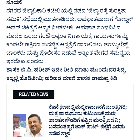
ಸೂಚನೆ
ನಗರದ ಜಿಲ್ಲಾಧಿಕಾರಿ ಕಚೇರಿಯಲ್ಲಿ ನಡೆದ ‘ಜಿಲ್ಲಾ ರಸ್ತೆ ಸುರಕ್ಷತಾ
ಸಮಿತಿ’ ಸಭೆಯಲ್ಲಿ ಮಾತನಾಡಿದರು. ಅಪಘಾತವಾದಾಗ ಗೋಲ್ಡನ್
ಅವರ್ ಚಿಕಿತ್ಸೆಗೆ ಆದ್ಯತೆ ನೀಡಬೇಕು. ಅಪಘಾತ ಸಂಭವಿಸಿದ
ಮೊದಲ ಒಂದು ಗಂಟೆ ಅತ್ಯಂತ ನಿರ್ಣಾಯಕ, ಗಾಯಾಳುಗಳನ್ನು
ಕೂಡಲೇ ಹತ್ತಿರದ ಸುಸಜ್ಜಿತ ಆಸ್ಪತ್ರೆಗೆ ದಾಖಲಿಸಲು ಆಂಬ್ಯುಲೆನ್ಸ್
ಚಾಲಕರು ಮತ್ತು ಪೊಲೀಸರ ನಡುವೆ ಅತ್ಯಂತ ವೇಗದ ಸಮನ್ವಯ
ಇರಬೇಕು ಎಂದರು.
ಶಾಸಕ ಬಿ.ಪಿ. ಹರೀಶ್ ಇದೇ ರೀತಿ ಮಾತು ಮುಂದುವರಸಿದ್ರೆ
ಕಲ್ಲಲ್ಲಿ ಹೊಡಿತೀವಿ; ಹರಿಹರ ಮಾಜಿ ಶಾಸಕ ರಾಮಪ್ಪ ಕಿಡಿ
RELATED NEWS
ಕೊನೆ ಕ್ಷಣದಲ್ಲಿ ಮಲ್ಲಿಕಾರ್ಜುನಗೆ ಮಂತ್ರಿಗಿರಿ;
ಮತ್ತೆ ಶಾಮನೂರು ಕುಟುಂಬಕ್ಕೆ ಮಣಿ;
ಶಾಂತನಗೌಡರಿಗೆ ತಪ್ಪಿದ ಮಂತ್ರಿ ಪದವಿ ;
ಬಸವಂತಪ್ಪಗೆ ಜಾಕ್ ಪಾಟ್- ಜಿಲ್ಲೆಗೆ ಎರಡು
ಸಚಿವ ಸ್ಥಾನ