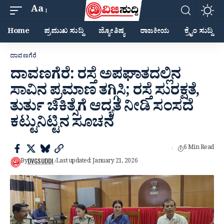
Aa
Home
ಪ್ರಮುಖ ಸುದ್ದಿ
ಜ್ಯೋತಿಷ್ಯ
ರಾಜಕೀಯ
ಕ್ರೈಂ ಸುದ್ದಿ
ದಾವಣಗೆರೆ
ದಾವಣಗೆರೆ: ರಸ್ತೆ ಅಪಘಾತದಲ್ಲಿನ
ಸಾವಿನ ಪ್ರಮಾಣ ತಗ್ಗಿಸಿ; ರಸ್ತೆ ಸುರಕ್ಷತೆ,
ತುರ್ತು ಚಿಕಿತ್ಸೆಗೆ ಆದ್ಯತೆ ನೀಡಿ ಸಂಸದೆ
ಕಟ್ಟುನಿಟ್ಟಿನ ಸೂಚನೆ
6 Min Read
DVGSUDDI
By
Last updated: January 21, 2026