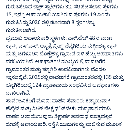
ಸಂಭವಿಸುವ ‘ಬ್ಲಾಕ್ ಸ್ಪಾಟ್’ಗಳನ್ನು ಗುರುತಿಸಲಾಗಿದೆ, ಒಟ್ಟು
ಗುರುತಿಸಲಾದ ಬ್ಲಾಕ್ ಸ್ಪಾಟ್‍ಗಳು 32, ಸರಿಪಡಿಸಲಾದ ಸ್ಥಳಗಳು
13, ಇನ್ನೂ ಅಪಾಯಕಾರಿಯಾಗಿರುವ ಸ್ಥಳಗಳು 19 ಎಂದು
ಗುರುತಿಸಿದ್ದು 2026 ರಲ್ಲಿ ಹೊಸದಾಗಿ 8 ಸ್ಥಳಗಳನ್ನು
ಗುರುತಿಸಲಾಗಿದೆ.
ಪ್ರಮುಖ ಅಪಾಯಕಾರಿ ಸ್ಥಳಗಳು: ಎನ್.ಹೆಚ್ 48 ರ ಬಾಡಾ
ಕ್ರಾಸ್, ಎಸ್.ಎಸ್. ಆಸ್ಪತ್ರೆ ಬ್ರಿಡ್ಜ್, ಚೆನ್ನಗಿರಿಯ ನುಗ್ಗೀಹಳ್ಳಿ ಕ್ರಾಸ್
ಮತ್ತು ಜಗಳೂರಿನ ದೊಣ್ಣೆಹಳ್ಳಿ ಗ್ರಾಮದ ಬಳಿ ಹೆಚ್ಚು ಅಪಘಾತಗಳು
ವರದಿಯಾಗಿವೆ. ಅಪಘಾತಗಳ ಸಂಖ್ಯೆಯಲ್ಲಿ ದಾವಣಗೆರೆ
ಗ್ರಾಮಾಂತರ ಮತ್ತು ಚನ್ನಗಿರಿ ಉಪವಿಭಾಗಗಳು ಮೊದಲ
ಸ್ಥಾನದಲ್ಲಿವೆ. 2025ರಲ್ಲಿ ದಾವಣಗೆರೆ ಗ್ರಾಮಾಂತರದಲ್ಲಿ 135 ಮತ್ತು
ಚನ್ನಗಿರಿಯಲ್ಲಿ 124 ಪ್ರಾಣಾಪಾಯ ಸಂಭವಿಸಿದ ಅಪಘಾತಗಳು
ದಾಖಲಾಗಿವೆ.
ಸಾರ್ವಜನಿಕರಿಗೆ ಮನವಿ: ವಾಹನ ಸವಾರರು ಕಡ್ಡಾಯವಾಗಿ
ಹೆಲ್ಮೆಟ್ ಮತ್ತು ಸೀಟ್ ಬೆಲ್ಟ್ ಧರಿಸಬೇಕು. ಮದ್ಯಪಾನ ಮಾಡಿ
ವಾಹನ ಚಲಾಯಿಸುವುದು ಶಿಕ್ಷಾರ್ಹ ಅಪರಾಧ ಮಾತ್ರವಲ್ಲದೆ
ಜೀವಕ್ಕೆ ಅಪಾಯಕಾರಿ. ರಸ್ತೆ ನಿಯಮಗಳನ್ನು ಪಾಲಿಸುವ ಮೂಲಕ