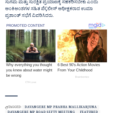
ಸುಗಮ ಮತ್ತು ಸುರಕ್ಷಿತ ಪ್ರಯಾಣಕ್ಕೆ ಸಹಕರಿಸಬೇಕು ಎಂದು
ಅಂಕಿಅಂಶಗಳ ಸಹಿತ ಪೆÇಲೀಸ್ ಅಧೀಕ್ಷಕರಾದ ಉಮಾ
ಪ್ರಶಾಂತ್ ಸಭೆಗೆ ವಿವರಿಸಿದರು.
TAGGED:
DAVANGERE MP PRABHA MALLIKARJUNA
DAVANGERE MP ROAD SEFTY MEETING
FEATURED