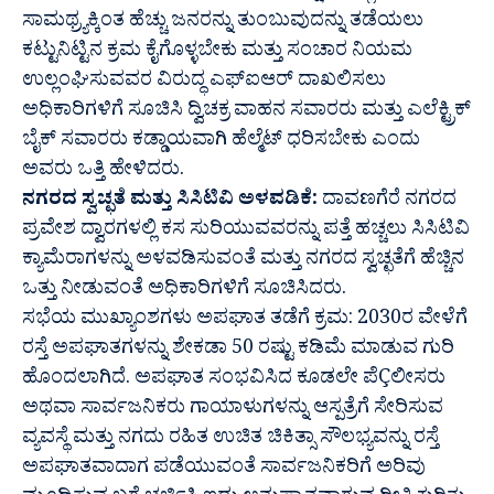
ಸಾಮಥ್ರ್ಯಕ್ಕಿಂತ ಹೆಚ್ಚು ಜನರನ್ನು ತುಂಬುವುದನ್ನು ತಡೆಯಲು
ಕಟ್ಟುನಿಟ್ಟಿನ ಕ್ರಮ ಕೈಗೊಳ್ಳಬೇಕು ಮತ್ತು ಸಂಚಾರ ನಿಯಮ
ಉಲ್ಲಂಘಿಸುವವರ ವಿರುದ್ಧ ಎಫ್‍ಐಆರ್ ದಾಖಲಿಸಲು
ಅಧಿಕಾರಿಗಳಿಗೆ ಸೂಚಿಸಿ ದ್ವಿಚಕ್ರ ವಾಹನ ಸವಾರರು ಮತ್ತು ಎಲೆಕ್ಟ್ರಿಕ್
ಬೈಕ್ ಸವಾರರು ಕಡ್ಡಾಯವಾಗಿ ಹೆಲ್ಮೆಟ್ ಧರಿಸಬೇಕು ಎಂದು
ಅವರು ಒತ್ತಿ ಹೇಳಿದರು.
ನಗರದ ಸ್ವಚ್ಛತೆ ಮತ್ತು ಸಿಸಿಟಿವಿ ಅಳವಡಿಕೆ:
ದಾವಣಗೆರೆ ನಗರದ
ಪ್ರವೇಶ ದ್ವಾರಗಳಲ್ಲಿ ಕಸ ಸುರಿಯುವವರನ್ನು ಪತ್ತೆ ಹಚ್ಚಲು ಸಿಸಿಟಿವಿ
ಕ್ಯಾಮೆರಾಗಳನ್ನು ಅಳವಡಿಸುವಂತೆ ಮತ್ತು ನಗರದ ಸ್ವಚ್ಛತೆಗೆ ಹೆಚ್ಚಿನ
ಒತ್ತು ನೀಡುವಂತೆ ಅಧಿಕಾರಿಗಳಿಗೆ ಸೂಚಿಸಿದರು.
ಸಭೆಯ ಮುಖ್ಯಾಂಶಗಳು ಅಪಘಾತ ತಡೆಗೆ ಕ್ರಮ: 2030ರ ವೇಳೆಗೆ
ರಸ್ತೆ ಅಪಘಾತಗಳನ್ನು ಶೇಕಡಾ 50 ರಷ್ಟು ಕಡಿಮೆ ಮಾಡುವ ಗುರಿ
ಹೊಂದಲಾಗಿದೆ. ಅಪಘಾತ ಸಂಭವಿಸಿದ ಕೂಡಲೇ ಪೆÇಲೀಸರು
ಅಥವಾ ಸಾರ್ವಜನಿಕರು ಗಾಯಾಳುಗಳನ್ನು ಆಸ್ಪತ್ರೆಗೆ ಸೇರಿಸುವ
ವ್ಯವಸ್ಥೆ ಮತ್ತು ನಗದು ರಹಿತ ಉಚಿತ ಚಿಕಿತ್ಸಾ ಸೌಲಭ್ಯವನ್ನು ರಸ್ತೆ
ಅಪಘಾತವಾದಾಗ ಪಡೆಯುವಂತೆ ಸಾರ್ವಜನಿಕರಿಗೆ ಅರಿವು