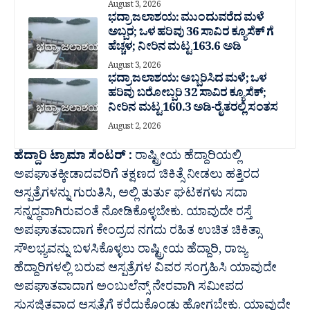
August 3, 2026
ಭದ್ರಾ ಜಲಾಶಯ: ಮುಂದುವರೆದ ಮಳೆ
ಅಬ್ಬರ; ಒಳ ಹರಿವು 36 ಸಾವಿರ‌ ಕ್ಯೂಸೆಕ್ ಗೆ
ಹೆಚ್ಚಳ; ನೀರಿನ ಮಟ್ಟ 163.6 ಅಡಿ
August 3, 2026
ಭದ್ರಾ ಜಲಾಶಯ: ಅಬ್ಬರಿಸಿದ ಮಳೆ; ಒಳ
ಹರಿವು ಬರೋಬ್ಬರಿ 32 ಸಾವಿರ‌ ಕ್ಯೂಸೆಕ್;
ನೀರಿನ ಮಟ್ಟ 160.3 ಅಡಿ-ರೈತರಲ್ಲಿ ಸಂತಸ
August 2, 2026
ಹೆದ್ದಾರಿ ಟ್ರಾಮಾ ಸೆಂಟರ್ :
ರಾಷ್ಟ್ರೀಯ ಹೆದ್ದಾರಿಯಲ್ಲಿ
ಅಪಘಾತಕ್ಕೀಡಾದವರಿಗೆ ತಕ್ಷಣದ ಚಿಕಿತ್ಸೆ ನೀಡಲು ಹತ್ತಿರದ
ಆಸ್ಪತ್ರೆಗಳನ್ನು ಗುರುತಿಸಿ, ಅಲ್ಲಿ ತುರ್ತು ಘಟಕಗಳು ಸದಾ
ಸನ್ನದ್ಧವಾಗಿರುವಂತೆ ನೋಡಿಕೊಳ್ಳಬೇಕು. ಯಾವುದೇ ರಸ್ತೆ
ಅಪಘಾತವಾದಾಗ ಕೇಂದ್ರದ ನಗದು ರಹಿತ ಉಚಿತ ಚಿಕಿತ್ಸಾ
ಸೌಲಭ್ಯವನ್ನು ಬಳಸಿಕೊಳ್ಳಲು ರಾಷ್ಟ್ರೀಯ ಹೆದ್ದಾರಿ, ರಾಜ್ಯ
ಹೆದ್ದಾರಿಗಳಲ್ಲಿ ಬರುವ ಆಸ್ಪತ್ರೆಗಳ ವಿವರ ಸಂಗ್ರಹಿಸಿ ಯಾವುದೇ
ಅಪಘಾತವಾದಾಗ ಅಂಬುಲೆನ್ಸ್ ನೇರವಾಗಿ ಸಮೀಪದ
ಸುಸಜ್ಜಿತವಾದ ಆಸ್ಪತ್ರೆಗೆ ಕರೆದುಕೊಂಡು ಹೋಗಬೇಕು. ಯಾವುದೇ