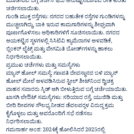
ಮೂಡಿಸುವ ಬಗ್ಗೆ ಚರ್ಚಿಸಿ ಇದು ಅನುಷ್ಟಾನವಾಗುವ ರೀತಿ ಕುರಿತು
ಚರ್ಚಿಸಲಾಯಿತು.
ಗುಂಡಿ ಮುಕ್ತ ರಸ್ತೆಗಳು: ನಗರದ ಬಹುತೇಕ ರಸ್ತೆಗಳ ಗುಂಡಿಗಳನ್ನು
ಮುಚ್ಚಲಾಗಿದ್ದು, ಬಾಕಿ ಇರುವ ಕಾಮಗಾರಿಗಳನ್ನು ಶೀಘ್ರವಾಗಿ
ಪೂರ್ಣಗೊಳಿಸಲು ಅಧಿಕಾರಿಗಳಿಗೆ ಸೂಚಿಸಲಾಯಿತು. ನಗರದ
ಆಯಕಟ್ಟಿನ ಸ್ಥಳಗಳಲ್ಲಿ ಸಿಸಿಟಿವಿ ಕ್ಯಾಮೆರಾಗಳ ಅಳವಡಿಕೆ,
ಬ್ಲಿಂಕರ್ ಲೈಟ್ಸ್ ಮತ್ತು ವೇಗಮಿತಿ ಬೋರ್ಡ್‍ಗಳನ್ನು ಹಾಕಲು
ನಿರ್ಧರಿಸಲಾಯಿತು.
ಪ್ರಮುಖ ಚರ್ಚೆಗಳು ಮತ್ತು ಸಮಸ್ಯೆಗಳು
ಮ್ಯಾನ್ ಹೋಲ್ ಸಮಸ್ಯೆ: ಗಣಪತಿ ದೇವಸ್ಥಾನದ ಬಳಿ ಮ್ಯಾನ್
ಹೋಲ್ ಮೇಲೆ ಅಳವಡಿಸಿರುವ ಸ್ಟೀಲ್ ಶೀಟ್‍ನಿಂದ ದ್ವಿಚಕ್ರ
ವಾಹನ ಸವಾರರು ಸ್ಕಿಡ್ ಆಗಿ ಬೀಳುತ್ತಿರುವ ಬಗ್ಗೆ ಚರ್ಚೆಯಾಯಿತು.
ಖಾಸಗಿ ಲೇಔಟ್ ಸಮಸ್ಯೆಗಳು: ಸರಿಯಾದ ರಸ್ತೆ, ಯುಜಿಡಿ ಮತ್ತು
ಬೀದಿ ದೀಪಗಳ ಸೌಲಭ್ಯ ನೀಡದ ಡೆವಲಪರ್‍ಗಳ ವಿರುದ್ಧ ಕ್ರಮ
ಕೈಗೊಳ್ಳಲು ಮತ್ತು ಅವರೊಂದಿಗೆ ಸಭೆ ನಡೆಸಲು
ನಿರ್ಧರಿಸಲಾಯಿತು.
ಗಮನಾರ್ಹ ಅಂಶ: 2024ಕ್ಕೆ ಹೋಲಿಸಿದರೆ 2025ರಲ್ಲಿ