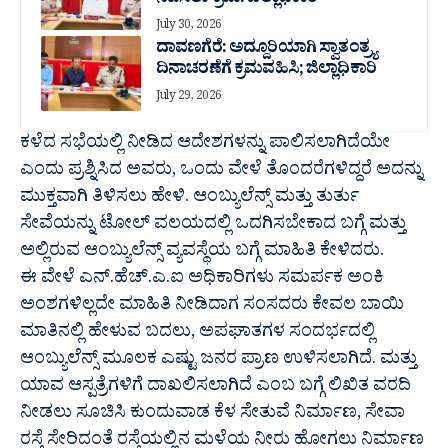
ನಡೆಸಲು ಕ್ರಮ: ಜಿಲ್ಲಾಧಿಕಾರಿ
July 30, 2026
ದಾವಣಗೆರೆ: ಅದ್ದೂರಿಯಾಗಿ ಸ್ವಾತಂತ್ರ್ಯ
ದಿನಾಚರಣೆಗೆ ಕ್ರಮವಹಿಸಿ; ಜಿಲ್ಲಾಧಿಕಾರಿ
July 29, 2026
ಕಳೆದ ಸಭೆಯಲ್ಲಿ ನೀಡಿದ ಆದೇಶಗಳನ್ನು ಪಾಲಿಸಲಾಗಿದೆಯೇ
ಎಂದು ಪ್ರಶ್ನಿಸಿದ ಅವರು, ಒಂದು ವೇಳೆ ತೊಂದರೆಗಳಿದ್ದರೆ ಅದನ್ನು
ಮುಕ್ತವಾಗಿ ತಿಳಿಸಲು ಹೇಳಿ. ಆಂಬ್ಯುಲೆನ್ಸ್ ಮತ್ತು ತುರ್ತು
ಸೇವೆಯನ್ನು ಟೋಲ್ ವಲಯದಲ್ಲಿ ಒದಗಿಸಬೇಕಾದ ಬಗ್ಗೆ ಮತ್ತು
ಅಲ್ಲಿರುವ ಆಂಬ್ಯುಲೆನ್ಸ್ ವ್ಯವಸ್ಥೆಯ ಬಗ್ಗೆ ಮಾಹಿತಿ ಕೇಳಿದರು.
ಈ ವೇಳೆ ಎನ್.ಹೆಚ್.ಎ.ಐ ಅಧಿಕಾರಿಗಳು ಸಮರ್ಪಕ ಅಂಕಿ
ಅಂಶಗಳಿಲ್ಲದೇ ಮಾಹಿತಿ ನೀಡಿದಾಗ ಸಂಸದರು ಕೇವಲ ಬಾಯಿ
ಮಾತಿನಲ್ಲಿ ಹೇಳುವ ಬದಲು, ಅಪಘಾತಗಳ ಸಂದರ್ಭದಲ್ಲಿ
ಆಂಬ್ಯುಲೆನ್ಸ್ ಮೂಲಕ ಎಷ್ಟು ಜನರ ಪ್ರಾಣ ಉಳಿಸಲಾಗಿದೆ. ಮತ್ತು
ಯಾವ ಆಸ್ಪತ್ರೆಗಳಿಗೆ ದಾಖಲಿಸಲಾಗಿದೆ ಎಂಬ ಬಗ್ಗೆ ಲಿಖಿತ ವರದಿ
ನೀಡಲು ಸೂಚಿಸಿ ಕುಂದುವಾಡ ಕೆಳ ಸೇತುವೆ ನಿರ್ಮಾಣ, ಸೇವಾ
ರಸ್ತೆ ಸೇರಿದಂತೆ ರಸ್ತೆಯಲ್ಲಿನ ಮಳೆಯ ನೀರು ಹೋಗಲು ನಿರ್ಮಾಣ