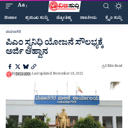
Aa
Home
ಪ್ರಮುಖ ಸುದ್ದಿ
ಜ್ಯೋತಿಷ್ಯ
ರಾಜಕೀಯ
ಕ್ರೈಂ ಸುದ್ದಿ
ದಾವಣಗೆರೆ
ಪಿಎಂ ಸ್ವನಿಧಿ ಯೋಜನೆ‌ ಸೌಲಭ್ಯಕ್ಕೆ
ಅರ್ಜಿ ಆಹ್ವಾನ
0 Min Read
DVGSUDDI
By
Last updated: November 18, 2025