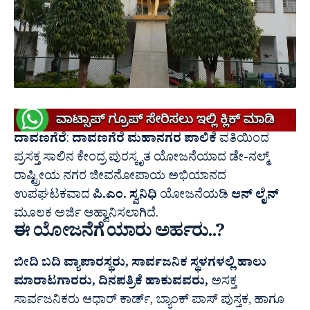
ದಾವಣಗೆರೆ
:
ದಾವಣಗೆರೆ ಮಹಾನಗರ ಪಾಲಿಕೆ
ವತಿಯಿಂದ
ಪ್ರಸಕ್ತ ಸಾಲಿನ ಕೇಂದ್ರ ಪುರಸ್ಕೃತ ಯೋಜನೆಯಾದ ಡೇ-ನಲ್ಮ್
ರಾಷ್ಟ್ರೀಯ ನಗರ ಜೀವನೋಪಾಯ ಅಭಿಯಾನದ
ಉಪಘಟಕವಾದ
ಪಿ.ಎಂ. ಸ್ವನಿಧಿ
ಯೋಜನೆಯಡಿ
ಆನ್ ಲೈನ್
ಮೂಲಕ ಅರ್ಜಿ ಆಹ್ವಾನಿಸಲಾಗಿದೆ.
ಈ ಯೋಜನೆಗೆ ಯಾರು ಅರ್ಹರು..?
ಬೀದಿ ಬದಿ ವ್ಯಾಪಾರಸ್ಥರು, ಸಾರ್ವಜನಿಕ ಸ್ಥಳಗಳಲ್ಲಿ ಹಾಲು
ಮಾರಾಟಗಾರರು, ದಿನಪತ್ರಿಕೆ ಹಾಕುವವರು,
ಅಸಕ್ತ
ಸಾರ್ವಜನಿಕರು ಆಧಾರ್ ಕಾರ್ಡ್, ಬ್ಯಾಂಕ್ ಪಾಸ್ ಪುಸ್ತಕ, ಹಾಗೂ