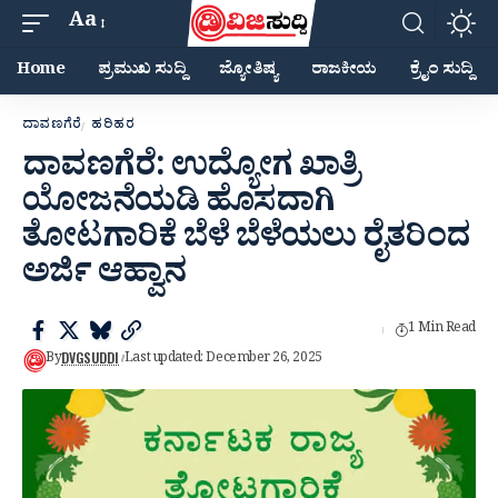
Aa
Home
ಪ್ರಮುಖ ಸುದ್ದಿ
ಜ್ಯೋತಿಷ್ಯ
ರಾಜಕೀಯ
ಕ್ರೈಂ ಸುದ್ದಿ
ದಾವಣಗೆರೆ
ಹರಿಹರ
ದಾವಣಗೆರೆ: ಉದ್ಯೋಗ ಖಾತ್ರಿ
ಯೋಜನೆಯಡಿ ಹೊಸದಾಗಿ
ತೋಟಗಾರಿಕೆ ಬೆಳೆ ಬೆಳೆಯಲು ರೈತರಿಂದ
ಅರ್ಜಿ ಆಹ್ವಾನ
1 Min Read
DVGSUDDI
By
Last updated: December 26, 2025