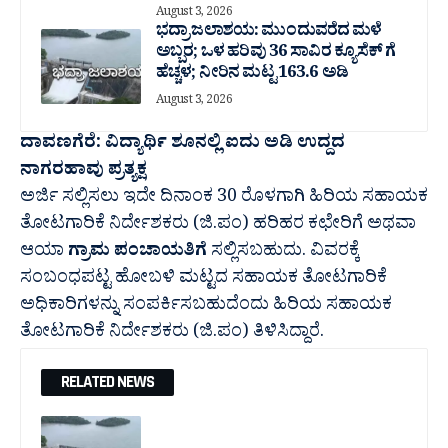
August 3, 2026
ಭದ್ರಾ ಜಲಾಶಯ: ಮುಂದುವರೆದ ಮಳೆ
ಅಬ್ಬರ; ಒಳ ಹರಿವು 36 ಸಾವಿರ‌ ಕ್ಯೂಸೆಕ್ ಗೆ
ಹೆಚ್ಚಳ; ನೀರಿನ ಮಟ್ಟ 163.6 ಅಡಿ
August 3, 2026
ದಾವಣಗೆರೆ: ವಿದ್ಯಾರ್ಥಿ ಶೂನಲ್ಲಿ ಐದು ಅಡಿ ಉದ್ದದ
ನಾಗರಹಾವು ಪ್ರತ್ಯಕ್ಷ
ಅರ್ಜಿ ಸಲ್ಲಿಸಲು ಇದೇ ದಿನಾಂಕ 30 ರೊಳಗಾಗಿ ಹಿರಿಯ ಸಹಾಯಕ
ತೋಟಗಾರಿಕೆ ನಿರ್ದೇಶಕರು (ಜಿ.ಪಂ) ಹರಿಹರ ಕಛೇರಿಗೆ ಅಥವಾ
ಆಯಾ
ಗ್ರಾಮ ಪಂಚಾಯತಿಗೆ
ಸಲ್ಲಿಸಬಹುದು. ವಿವರಕ್ಕೆ
ಸಂಬಂಧಪಟ್ಟ ಹೋಬಳಿ ಮಟ್ಟದ ಸಹಾಯಕ ತೋಟಗಾರಿಕೆ
ಅಧಿಕಾರಿಗಳನ್ನು ಸಂಪರ್ಕಿಸಬಹುದೆಂದು ಹಿರಿಯ ಸಹಾಯಕ
ತೋಟಗಾರಿಕೆ ನಿರ್ದೇಶಕರು (ಜಿ.ಪಂ) ತಿಳಿಸಿದ್ದಾರೆ.
RELATED NEWS