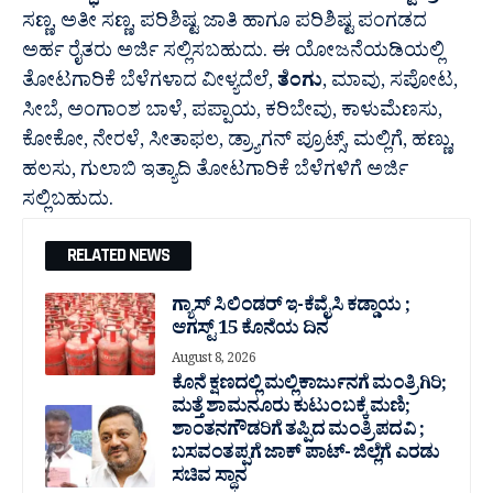
ಸಣ್ಣ, ಅತೀ ಸಣ್ಣ, ಪರಿಶಿಷ್ಟ ಜಾತಿ ಹಾಗೂ ಪರಿಶಿಷ್ಟ ಪಂಗಡದ
ಅರ್ಹ ರೈತರು ಅರ್ಜಿ ಸಲ್ಲಿಸಬಹುದು. ಈ ಯೋಜನೆಯಡಿಯಲ್ಲಿ
ತೋಟಗಾರಿಕೆ ಬೆಳೆಗಳಾದ ವೀಳ್ಯದೆಲೆ,
ತೆಂಗು
, ಮಾವು, ಸಪೋಟ,
ಸೀಬೆ, ಅಂಗಾಂಶ ಬಾಳೆ, ಪಪ್ಪಾಯ, ಕರಿಬೇವು, ಕಾಳುಮೆಣಸು,
ಕೋಕೋ, ನೇರಳೆ, ಸೀತಾಫಲ, ಡ್ರ್ಯಾಗನ್ ಪ್ರೂಟ್ಸ್, ಮಲ್ಲಿಗೆ, ಹಣ್ಣು,
ಹಲಸು, ಗುಲಾಬಿ ಇತ್ಯಾದಿ ತೋಟಗಾರಿಕೆ ಬೆಳೆಗಳಿಗೆ ಅರ್ಜಿ
ಸಲ್ಲಿಬಹುದು.
RELATED NEWS
ಗ್ಯಾಸ್ ಸಿಲಿಂಡರ್ ಇ-ಕೆವೈಸಿ ಕಡ್ಡಾಯ ;
ಆಗಸ್ಟ್ 15 ಕೊನೆಯ ದಿನ
August 8, 2026
ಕೊನೆ ಕ್ಷಣದಲ್ಲಿ ಮಲ್ಲಿಕಾರ್ಜುನಗೆ ಮಂತ್ರಿಗಿರಿ;
ಮತ್ತೆ ಶಾಮನೂರು ಕುಟುಂಬಕ್ಕೆ ಮಣಿ;
ಶಾಂತನಗೌಡರಿಗೆ ತಪ್ಪಿದ ಮಂತ್ರಿ ಪದವಿ ;
ಬಸವಂತಪ್ಪಗೆ ಜಾಕ್ ಪಾಟ್- ಜಿಲ್ಲೆಗೆ ಎರಡು
ಸಚಿವ ಸ್ಥಾನ