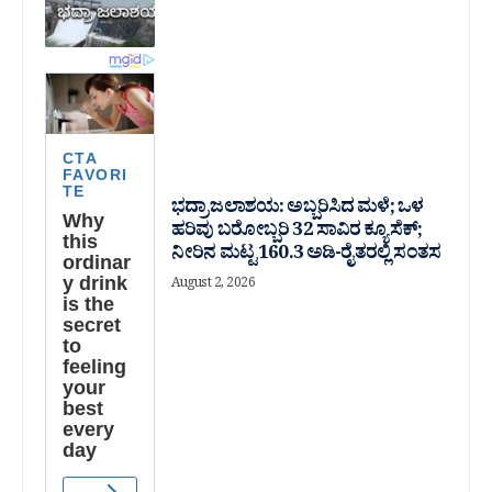
ಭದ್ರಾ ಜಲಾಶಯ: ಅಬ್ಬರಿಸಿದ ಮಳೆ; ಒಳ
ಹರಿವು ಬರೋಬ್ಬರಿ 32 ಸಾವಿರ‌ ಕ್ಯೂಸೆಕ್;
ನೀರಿನ ಮಟ್ಟ 160.3 ಅಡಿ-ರೈತರಲ್ಲಿ ಸಂತಸ
August 2, 2026