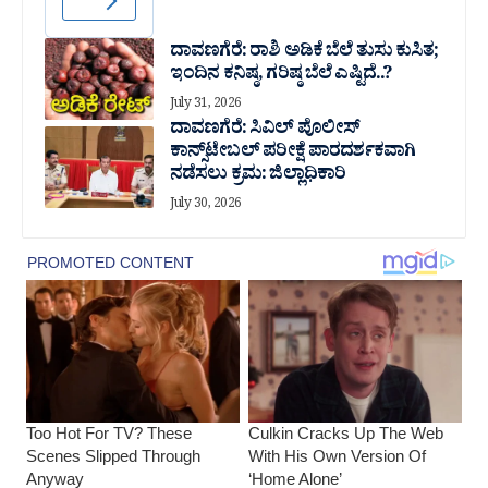
ದಾವಣಗೆರೆ: ರಾಶಿ ಅಡಿಕೆ ಬೆಲೆ ತುಸು‌ ಕುಸಿತ;
ಇಂದಿನ ಕನಿಷ್ಠ, ಗರಿಷ್ಠ ಬೆಲೆ ಎಷ್ಟಿದೆ..?
July 31, 2026
ದಾವಣಗೆರೆ: ಸಿವಿಲ್ ಪೊಲೀಸ್
ಕಾನ್ಸ್‌ಟೇಬಲ್ ಪರೀಕ್ಷೆ ಪಾರದರ್ಶಕವಾಗಿ
ನಡೆಸಲು ಕ್ರಮ: ಜಿಲ್ಲಾಧಿಕಾರಿ
July 30, 2026