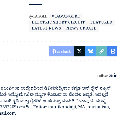
TAGGED:
# DAVANGERE
ELECTRIC SHORT CIRCUIT
FEATURED
LATEST NEWS
NEWS UPDATE
Facebook
Follow:
ತಲುಪಿಸುವ ಉದ್ದೇಶದಿಂದ ಡಿವಿಜಿಸುದ್ದಿ.ಕಾಂ ಕನ್ನಡ ಆನ್ ಲೈನ್ ನ್ಯೂಸ್
 ಜೊತೆ ಇನ್ಫೋರ್ಮೆಟಿವ್ ನ್ಯೂಸ್ ಕೊಡುವುದು ಮೊದಲ ಆದ್ಯತೆ. ಇದಲ್ಲದೆ
ೇಷವಾಗಿ ಕೃಷಿ ಮತ್ತು ರೈತರಿಗೆ ಉಪಯುಕ್ತ ಮಾಹಿತಿ ನೀಡುವುದು ಮುಖ್ಯ
7483892205) ಮಾಡಿ... Editor: munikondajji, MA journalism,
ail.com