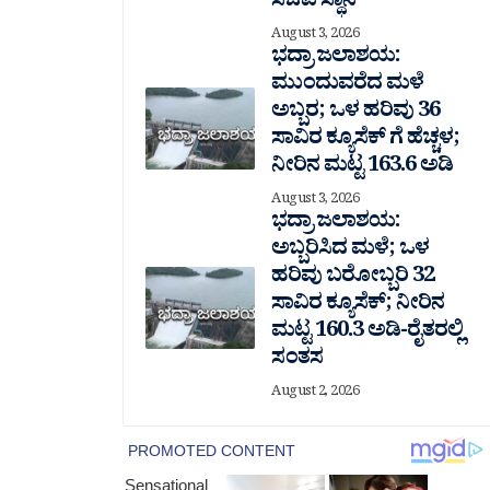
ಸಚಿವ ಸ್ಥಾನ
August 3, 2026
ಭದ್ರಾ ಜಲಾಶಯ:
ಮುಂದುವರೆದ ಮಳೆ
ಅಬ್ಬರ; ಒಳ ಹರಿವು 36
ಸಾವಿರ‌ ಕ್ಯೂಸೆಕ್ ಗೆ ಹೆಚ್ಚಳ;
ನೀರಿನ ಮಟ್ಟ 163.6 ಅಡಿ
August 3, 2026
ಭದ್ರಾ ಜಲಾಶಯ:
ಅಬ್ಬರಿಸಿದ ಮಳೆ; ಒಳ
ಹರಿವು ಬರೋಬ್ಬರಿ 32
ಸಾವಿರ‌ ಕ್ಯೂಸೆಕ್; ನೀರಿನ
ಮಟ್ಟ 160.3 ಅಡಿ-ರೈತರಲ್ಲಿ
ಸಂತಸ
August 2, 2026