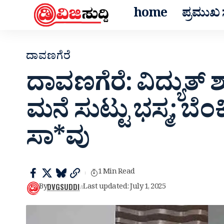
home
ಪ್ರಮುಖ ಸ
ದಾವಣಗೆರೆ
ದಾವಣಗೆರೆ: ವಿದ್ಯುತ್ 
ಮನೆ ಸುಟ್ಟು ಭಸ್ಮ;‌ ಬೆಂ
ಸಾ*ವು
1 Min Read
DVGSUDDI
By
Last updated: July 1, 2025