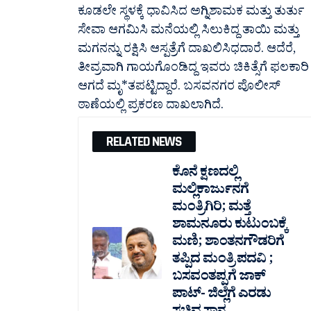
ಕೂಡಲೇ ಸ್ಥಳಕ್ಕೆ ಧಾವಿಸಿದ ಅಗ್ನಿಶಾಮಕ ಮತ್ತು ತುರ್ತು
ಸೇವಾ ಆಗಮಿಸಿ ಮನೆಯಲ್ಲಿ ಸಿಲುಕಿದ್ದ ತಾಯಿ ಮತ್ತು
ಮಗನನ್ನು ರಕ್ಷಿಸಿ ಆಸ್ಪತ್ರೆಗೆ ದಾಖಲಿಸಿಧದಾರೆ. ಆದೆರೆ,
ತೀವ್ರವಾಗಿ ಗಾಯಗೊಂಡಿದ್ದ ಇವರು ಚಿಕಿತ್ಸೆಗೆ ಫಲಕಾರಿ
ಆಗದೆ ಮೃ*ತಪಟ್ಟಿದ್ದಾರೆ. ಬಸವನಗರ ಪೊಲೀಸ್‌
ಠಾಣೆಯಲ್ಲಿ ಪ್ರಕರಣ ದಾಖಲಾಗಿದೆ.
RELATED NEWS
ಕೊನೆ ಕ್ಷಣದಲ್ಲಿ
ಮಲ್ಲಿಕಾರ್ಜುನಗೆ
ಮಂತ್ರಿಗಿರಿ; ಮತ್ತೆ
ಶಾಮನೂರು ಕುಟುಂಬಕ್ಕೆ
ಮಣಿ; ಶಾಂತನಗೌಡರಿಗೆ
ತಪ್ಪಿದ ಮಂತ್ರಿ ಪದವಿ ;
ಬಸವಂತಪ್ಪಗೆ ಜಾಕ್
ಪಾಟ್- ಜಿಲ್ಲೆಗೆ ಎರಡು