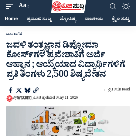
Aa
Home
ಪ್ರಮುಖ ಸುದ್ದಿ
ಜ್ಯೋತಿಷ್ಯ
ರಾಜಕೀಯ
ಕ್ರೈಂ ಸುದ್ದಿ
ದಾವಣಗೆರೆ
ಜವಳಿ ತಂತ್ರಜ್ಞಾನ ಡಿಪ್ಲೋಮಾ
ಕೋರ್ಸ್‌ಗಳ ಪ್ರವೇಶಾತಿಗೆ ಅರ್ಜಿ
ಆಹ್ವಾನ ; ಆಯ್ಕೆಯಾದ ವಿದ್ಯಾರ್ಥಿಗಳಿಗೆ
ಪ್ರತಿ ತಿಂಗಳು 2,500 ಶಿಷ್ಯವೇತನ
1 Min Read
DVGSUDDI
By
Last updated: May 11, 2026