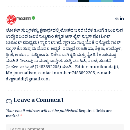
DVGSUDDI
ಲೋಕಲ್ ಸುದ್ದಿಗಳನ್ನು ಕ್ಷಣಾರ್ಧದಲ್ಲಿ ಲೋಕದ ಜನರ ಬೆರಳ ತುದಿಗೆ ತಲುಪಿಸುವ
ಉದ್ದೇಶದಿಂದ ಡಿವಿಜಿಸುದ್ದಿ.ಕಾಂ ಕನ್ನಡ ಆನ್ ಲೈನ್ ನ್ಯೂಸ್ ಪೋರ್ಟಲ್
(ಡಿಜಿಟಲ್ ಮಾಧ್ಯಮ) ಸ್ಥಾಪಿಸಲಾಗಿದೆ. ಸ್ಥಳೀಯ ಸುದ್ದಿ ಜೊತೆ ಇನ್ಫೋರ್ಮೆಟಿವ್
ನ್ಯೂಸ್ ಕೊಡುವುದು ಮೊದಲ ಆದ್ಯತೆ. ಇದಲ್ಲದೆ ರಾಜಕೀಯ, ಶಿಕ್ಷಣ, ಉದ್ಯೋಗ,
ಕ್ರೀಡೆ, ಅಪರಾಧ ಸುದ್ದಿ ಹಾಗೂ ವಿಶೇಷವಾಗಿ ಕೃಷಿ ಮತ್ತು ರೈತರಿಗೆ ಉಪಯುಕ್ತ
ಮಾಹಿತಿ ನೀಡುವುದು ಮುಖ್ಯ ಉದ್ದೇಶ. ಸುದ್ದಿ, ಮಾಹಿತಿ, ಸಲಹೆ, ಸೂಚನೆ
ನೀಡಲು ವಾಟ್ಸಾಪ್ (7483892205) ಮಾಡಿ... Editor: munikondajji,
MA journalism, contact number:7483892205, e-mail:
dvgsuddi@gmail.com
Leave a Comment
Your email address will not be published.
Required fields are
marked
*