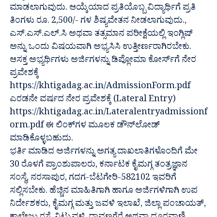
ಮಾಡಲಾಗುವುದು. ಆಯ್ಕೆಯಾದ ಪ್ರತಿಯೊಬ್ಬ ವಿದ್ಯಾರ್ಥಿಗೆ ಪ್ರತಿ
ತಿಂಗಳು ರೂ. 2,500/- ಗಳ ಶಿಷ್ಯವೇತನ ನೀಡಲಾಗುವುದು.,
ಎಸ್.ಎಸ್.ಎಲ್.ಸಿ ಅಥವಾ ತತ್ಸಮಾನ ಪರೀಕ್ಷೆಯಲ್ಲಿ ಇಂಗ್ಲಿಷ್
ಅನ್ನು ಒಂದು ವಿಷಯವಾಗಿ ಅಭ್ಯಸಿಸಿ ಉತ್ತೀರ್ಣರಾಗಿರಬೇಕು.
ಆಸಕ್ತ ಅಭ್ಯರ್ಥಿಗಳು ಅರ್ಜಿಗಳನ್ನು ಡಿಪ್ಲೋಮಾ ಕೋರ್ಸ್‌ಗೆ ನೇರ
ಪ್ರವೇಶಕ್ಕೆ
https://khtigadag.ac.in/AdmissionForm.pdf
ಎರಡನೇ ವರ್ಷದ ನೇರ ಪ್ರವೇಶಕ್ಕೆ (Lateral Entry)
https://khtigadag.ac.in/Lateralentryadmissionf
orm.pdf ಈ ಲಿಂಕ್‌ಗಳ ಮೂಲಕ ಡೌನ್‌ಲೋಡ್
ಮಾಡಿಕೊಳ್ಳಬಹುದು.
ಭರ್ತಿ ಮಾಡಿದ ಅರ್ಜಿಗಳನ್ನು ಅಗತ್ಯ ದಾಖಲಾತಿಗಳೊಂದಿಗೆ ಮೇ
30 ರೊಳಗೆ ಪ್ರಾಂಶುಪಾಲರು, ಕರ್ನಾಟಕ ಕೈಮಗ್ಗ ತಂತ್ರಜ್ಞಾನ
ಸಂಸ್ಥೆ, ನರಸಾಪುರ, ಗದಗ-ಬೆಟಗೇರಿ-582102 ಇವರಿಗೆ
ಸಲ್ಲಿಸಬೇಕು. ಹೆಚ್ಚಿನ ಮಾಹಿತಿಗಾಗಿ ಹಾಗೂ ಅರ್ಜಿಗಳಿಗಾಗಿ ಉಪ
ನಿರ್ದೇಶಕರು, ಕೈಮಗ್ಗ ಮತ್ತು ಜವಳಿ ಇಲಾಖೆ, ಜಿಲ್ಲಾ ಪಂಚಾಯತ್,