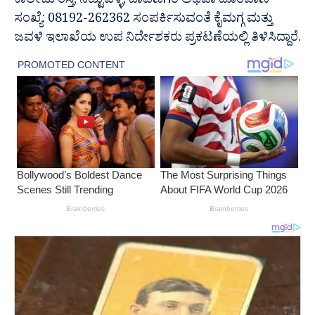
ಕಾಲೇಜು ರಸ್ತೆ, ನಿಟ್ಟುವಳ್ಳಿ, ದಾವಣಗೆರೆ ಅಥವಾ ದೂರವಾಣಿ
ಸಂಖ್ಯೆ: 08192-262362 ಸಂಪರ್ಕಿಸುವಂತೆ ಕೈಮಗ್ಗ ಮತ್ತು
ಜವಳಿ ಇಲಾಖೆಯ ಉಪ ನಿರ್ದೇಶಕರು ಪ್ರಕಟಣೆಯಲ್ಲಿ ತಿಳಿಸಿದ್ದಾರೆ.