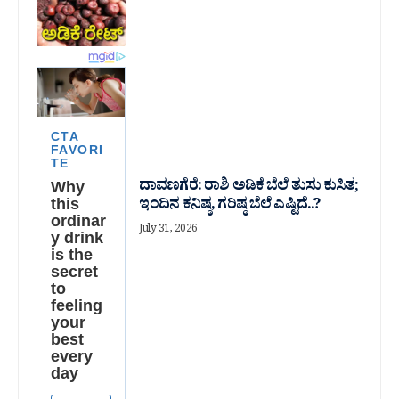
ದಾವಣಗೆರೆ: ರಾಶಿ ಅಡಿಕೆ ಬೆಲೆ ತುಸು‌ ಕುಸಿತ;
ಇಂದಿನ ಕನಿಷ್ಠ, ಗರಿಷ್ಠ ಬೆಲೆ ಎಷ್ಟಿದೆ..?
July 31, 2026