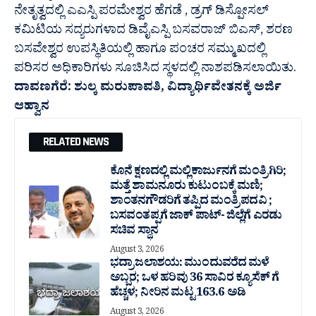
ನೇತೃತ್ವದಲ್ಲಿ ಎಎಸ್ಪಿ ಪರಮೇಶ್ವರ ಹೆಗಡೆ , ಡ್ರಗ್ ಡಿಸ್ಪೋಸಲ್
ಕಮಿಟಿಯ ಸದ್ಯರುಗಳಾದ ಡಿವೈಎಸ್ಪಿ ಬಸವರಾಜ್ ಬಿಎಸ್, ಶರಣ
ಬಸವೇಶ್ವರ ಉಪಸ್ಥಿತಿಯಲ್ಲಿ ಹಾಗೂ ಪಂಚರ ಸಮ್ಮುಖದಲ್ಲಿ
ಪರಿಸರ ಅಧಿಕಾರಿಗಳು ಸೂಚಿಸಿದ ಸ್ಥಳದಲ್ಲಿ ನಾಶಪಡಿಸಲಾಯಿತು.
ದಾವಣಗೆರೆ: ಶುಲ್ಕ ಮರುಪಾವತಿ, ವಿದ್ಯಾರ್ಥಿವೇತನಕ್ಕೆ ಅರ್ಜಿ
ಆಹ್ವಾನ
RELATED NEWS
ಕೊನೆ ಕ್ಷಣದಲ್ಲಿ ಮಲ್ಲಿಕಾರ್ಜುನಗೆ ಮಂತ್ರಿಗಿರಿ;
ಮತ್ತೆ ಶಾಮನೂರು ಕುಟುಂಬಕ್ಕೆ ಮಣಿ;
ಶಾಂತನಗೌಡರಿಗೆ ತಪ್ಪಿದ ಮಂತ್ರಿ ಪದವಿ ;
ಬಸವಂತಪ್ಪಗೆ ಜಾಕ್ ಪಾಟ್- ಜಿಲ್ಲೆಗೆ ಎರಡು
ಸಚಿವ ಸ್ಥಾನ
August 3, 2026
ಭದ್ರಾ ಜಲಾಶಯ: ಮುಂದುವರೆದ ಮಳೆ
ಅಬ್ಬರ; ಒಳ ಹರಿವು 36 ಸಾವಿರ‌ ಕ್ಯೂಸೆಕ್ ಗೆ
ಹೆಚ್ಚಳ; ನೀರಿನ ಮಟ್ಟ 163.6 ಅಡಿ
August 3, 2026