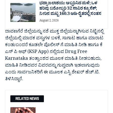
ಭದ್ರಾ ಜಲಾಶಯ: ಅಬ್ಬರಿಸಿದ ಮಳೆ; ಒಳ
ಹರಿವು ಬರೋಬ್ಬರಿ 32 ಸಾವಿರ‌ ಕ್ಯೂಸೆಕ್;
ನೀರಿನ ಮಟ್ಟ 160.3 ಅಡಿ-ರೈತರಲ್ಲಿ ಸಂತಸ
August 2, 2026
ದಾವಣಗೆರೆ ಜಿಲ್ಲೆಯನ್ನು ನಶೆ ಮುಕ್ತ ಜಿಲ್ಲೆಯನ್ನಾಗಿಸುವ ನಿಟ್ಟಿನಲ್ಲಿ
ಜಿಲ್ಲೆಯಲ್ಲಿ ಮಾದಕ ವಸ್ತುಗಳ ಬಳಕೆ, ಸಾಗಾಟ ಹಾಗೂ ಮಾರಾಟ
ಕಂಡುಬಂದರೆ ಕೂಡಲೇ ಪೊಲೀಸ್ ಗೆ ಮಾಹಿತಿ ನೀಡಿ ಹಾಗೂ ಕೆ
ಎಸ್ ಪಿ ಆಫ್ (KSP App) ನಲ್ಲಿರುವ Drug Free
Karnataka ತಂತ್ರಾಂಶದ ಮೂಲಕ ಮಾಹಿತಿ ನೀಡಬಹುದು,
ಮಾಹಿತಿ ನೀಡಿದವರ ವಿವರವನ್ನು ಗುಪ್ತವಾಗಿ ಇಡಲಾಗುವುದು
ಎಂದು ಸಾರ್ವಜನಿಕರಿಗೆ ಈ ಮೂಲಕ ಎಸ್ಪಿ ಶೇಖರ್ ಹೆಚ್.ಟಿ.
ತಿಳಿಸಿದ್ದಾರೆ.
RELATED NEWS