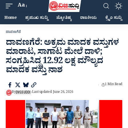
Aa
Home
ಪ್ರಮುಖ ಸುದ್ದಿ
ಜ್ಯೋತಿಷ್ಯ
ರಾಜಕೀಯ
ಕ್ರೈಂ ಸುದ್ದಿ
ದಾವಣಗೆರೆ
ದಾವಣಗೆರೆ: ಅಕ್ರಮ ಮಾದಕ ವಸ್ತುಗಳ
ಮಾರಾಟ, ಸಾಗಾಟ ಮೇಲೆ ದಾಳಿ;
ಸಂಗ್ರಹಿಸಿದ್ದ 12.92 ಲಕ್ಷ ಮೌಲ್ಯದ
ಮಾದಕ ವಸ್ತು ನಾಶ
1 Min Read
DVGSUDDI
By
Last updated: June 26, 2026