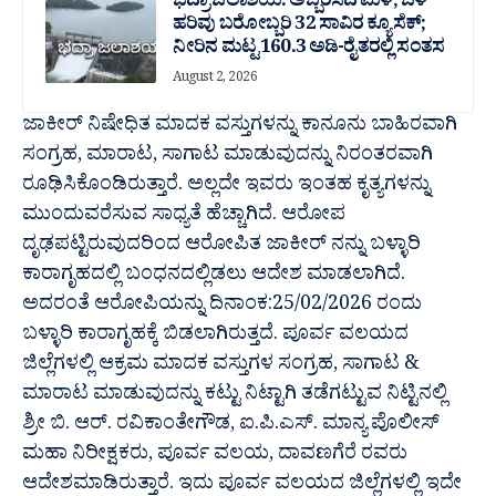
ಭದ್ರಾ ಜಲಾಶಯ: ಅಬ್ಬರಿಸಿದ ಮಳೆ; ಒಳ
ಹರಿವು ಬರೋಬ್ಬರಿ 32 ಸಾವಿರ‌ ಕ್ಯೂಸೆಕ್;
ನೀರಿನ ಮಟ್ಟ 160.3 ಅಡಿ-ರೈತರಲ್ಲಿ ಸಂತಸ
August 2, 2026
ಜಾಕೀರ್ ನಿಷೇಧಿತ ಮಾದಕ ವಸ್ತುಗಳನ್ನು ಕಾನೂನು ಬಾಹಿರವಾಗಿ
ಸಂಗ್ರಹ, ಮಾರಾಟ, ಸಾಗಾಟ ಮಾಡುವುದನ್ನು ನಿರಂತರವಾಗಿ
ರೂಢಿಸಿಕೊಂಡಿರುತ್ತಾರೆ. ಅಲ್ಲದೇ ಇವರು ಇಂತಹ ಕೃತ್ಯಗಳನ್ನು
ಮುಂದುವರೆಸುವ ಸಾಧ್ಯತೆ ಹೆಚ್ಚಾಗಿದೆ. ಆರೋಪ
ದೃಢಪಟ್ಟಿರುವುದರಿಂದ ಆರೋಪಿತ ಜಾಕೀರ್ ನನ್ನು ಬಳ್ಳಾರಿ
ಕಾರಾಗೃಹದಲ್ಲಿ ಬಂಧನದಲ್ಲಿಡಲು ಆದೇಶ ಮಾಡಲಾಗಿದೆ.
ಅದರಂತೆ ಆರೋಪಿಯನ್ನು ದಿನಾಂಕ:25/02/2026 ರಂದು
ಬಳ್ಳಾರಿ ಕಾರಾಗೃಹಕ್ಕೆ ಬಿಡಲಾಗಿರುತ್ತದೆ. ಪೂರ್ವ ವಲಯದ
ಜಿಲ್ಲೆಗಳಲ್ಲಿ ಆಕ್ರಮ ಮಾದಕ ವಸ್ತುಗಳ ಸಂಗ್ರಹ, ಸಾಗಾಟ &
ಮಾರಾಟ ಮಾಡುವುದನ್ನು ಕಟ್ಟು ನಿಟ್ಟಾಗಿ ತಡೆಗಟ್ಟುವ ನಿಟ್ಟಿನಲ್ಲಿ
ಶ್ರೀ ಬಿ. ಆರ್. ರವಿಕಾಂತೇಗೌಡ, ಐ.ಪಿ.ಎಸ್. ಮಾನ್ಯ ಪೊಲೀಸ್
ಮಹಾ ನಿರೀಕ್ಷಕರು, ಪೂರ್ವ ವಲಯ, ದಾವಣಗೆರೆ ರವರು
ಆದೇಶಮಾಡಿರುತ್ತಾರೆ. ಇದು ಪೂರ್ವ ವಲಯದ ಜಿಲ್ಲೆಗಳಲ್ಲಿ ಇದೇ