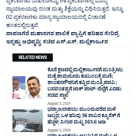
ಪ್ರಕರಣಗಳು ದಾಖಲಾಗಿದ್ದು, 04 ಪ್ರಕರಣಗಳಲ್ಲಿ ಮಾನ್ಯ
ನ್ಯಾಯಾಲಯವು ದಂಡ ಮತ್ತು ಶಿಕ್ಷೆಯನ್ನು ವಿಧಿಸಿರುತ್ತದೆ. ಇನ್ನೂ
02 ಪ್ರಕರಣಗಳು ಮಾನ್ಯ ನ್ಯಾಯಾಲಯದಲ್ಲಿ ವಿಚಾರಣೆ
ಹಂತದಲ್ಲಿರುತ್ತವೆ.
ದಾವಣಗೆರೆ ಮಹಾನಗರ ಪಾಲಿಕೆ ವ್ಯಾಪ್ತಿಗೆ ಹರಿಹರ ಸೇರಿದ್ರೆ
ಇನ್ನಷ್ಟು ಅಭಿವೃದ್ಧಿ; ಸಚಿವ ಎಸ್.ಎಸ್. ಮಲ್ಲಿಕಾರ್ಜುನ
RELATED NEWS
ಕೊನೆ ಕ್ಷಣದಲ್ಲಿ ಮಲ್ಲಿಕಾರ್ಜುನಗೆ ಮಂತ್ರಿಗಿರಿ;
ಮತ್ತೆ ಶಾಮನೂರು ಕುಟುಂಬಕ್ಕೆ ಮಣಿ;
ಶಾಂತನಗೌಡರಿಗೆ ತಪ್ಪಿದ ಮಂತ್ರಿ ಪದವಿ ;
ಬಸವಂತಪ್ಪಗೆ ಜಾಕ್ ಪಾಟ್- ಜಿಲ್ಲೆಗೆ ಎರಡು
ಸಚಿವ ಸ್ಥಾನ
August 3, 2026
ಭದ್ರಾ ಜಲಾಶಯ: ಮುಂದುವರೆದ ಮಳೆ
ಅಬ್ಬರ; ಒಳ ಹರಿವು 36 ಸಾವಿರ‌ ಕ್ಯೂಸೆಕ್ ಗೆ
ಹೆಚ್ಚಳ; ನೀರಿನ ಮಟ್ಟ 163.6 ಅಡಿ
August 3, 2026