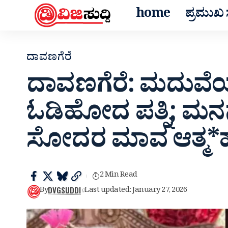
home
ಪ್ರಮುಖ ಸ
ದಾವಣಗೆರೆ
ದಾವಣಗೆರೆ: ಮದುವೆಯ
ಓಡಿ‌ಹೋದ ಪತ್ನಿ; ಮ
ಸೋದರ ಮಾವ ಆತ್ಮ*ಹತ
2 Min Read
DVGSUDDI
By
Last updated: January 27, 2026