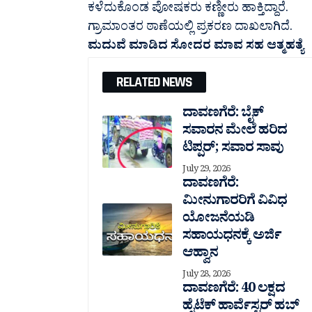
ಕಳೆದುಕೊಂಡ ಪೋಷಕರು ಕಣ್ಣೀರು ಹಾಕ್ತಿದ್ದಾರೆ.
ಗ್ರಾಮಾಂತರ ಠಾಣೆಯಲ್ಲಿ ಪ್ರಕರಣ ದಾಖಲಾಗಿದೆ.
ಮದುವೆ ಮಾಡಿದ ಸೋದರ ಮಾವ ಸಹ ಆತ್ಮಹತ್ಯೆ
RELATED NEWS
ದಾವಣಗೆರೆ: ಬೈಕ್
ಸವಾರನ ಮೇಲೆ ಹರಿದ
ಟಿಪ್ಪರ್; ಸವಾರ ಸಾವು
July 29, 2026
ದಾವಣಗೆರೆ:
ಮೀನುಗಾರರಿಗೆ ವಿವಿಧ
ಯೋಜನೆಯಡಿ
ಸಹಾಯಧನಕ್ಕೆ ಅರ್ಜಿ
ಆಹ್ವಾನ
July 28, 2026
ದಾವಣಗೆರೆ: 40 ಲಕ್ಷದ
ಹೈಟೆಕ್ ಹಾರ್ವೆಸ್ಟರ್ ಹಬ್