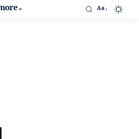
more
Aa