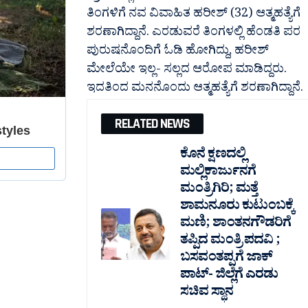
ತಿಂಗಳಿಗೆ ನವ ವಿವಾಹಿತ ಹರೀಶ್ (32) ಆತ್ಮಹತ್ಯೆಗೆ
ಶರಣಾಗಿದ್ದಾನೆ. ಎರಡುವರೆ ತಿಂಗಳಲ್ಲಿ ಹೆಂಡತಿ ಪರ
ಪುರುಷನೊಂದಿಗೆ ಓಡಿ ಹೋಗಿದ್ದು, ಹರೀಶ್​
ಮೇಲೆಯೇ ಇಲ್ಲ- ಸಲ್ಲದ ಆರೋಪ ಮಾಡಿದ್ದರು.
ಇದತಿಂದ ಮನನೊಂದು ಆತ್ಮಹತ್ಯೆಗೆ ಶರಣಾಗಿದ್ದಾನೆ.
RELATED NEWS
ಕೊನೆ ಕ್ಷಣದಲ್ಲಿ
ಮಲ್ಲಿಕಾರ್ಜುನಗೆ
ಮಂತ್ರಿಗಿರಿ; ಮತ್ತೆ
ಶಾಮನೂರು ಕುಟುಂಬಕ್ಕೆ
ಮಣಿ; ಶಾಂತನಗೌಡರಿಗೆ
ತಪ್ಪಿದ ಮಂತ್ರಿ ಪದವಿ ;
ಬಸವಂತಪ್ಪಗೆ ಜಾಕ್
ಪಾಟ್- ಜಿಲ್ಲೆಗೆ ಎರಡು
ಸಚಿವ ಸ್ಥಾನ