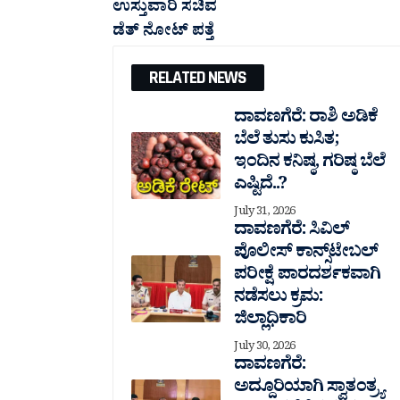
ಉಸ್ತುವಾರಿ ಸಚಿವ
ಡೆತ್ ನೋಟ್ ಪತ್ತೆ
RELATED NEWS
ದಾವಣಗೆರೆ: ರಾಶಿ ಅಡಿಕೆ
ಬೆಲೆ ತುಸು‌ ಕುಸಿತ;
ಇಂದಿನ ಕನಿಷ್ಠ, ಗರಿಷ್ಠ ಬೆಲೆ
ಎಷ್ಟಿದೆ..?
July 31, 2026
ದಾವಣಗೆರೆ: ಸಿವಿಲ್
ಪೊಲೀಸ್ ಕಾನ್ಸ್‌ಟೇಬಲ್
ಪರೀಕ್ಷೆ ಪಾರದರ್ಶಕವಾಗಿ
ನಡೆಸಲು ಕ್ರಮ:
ಜಿಲ್ಲಾಧಿಕಾರಿ
July 30, 2026
ದಾವಣಗೆರೆ:
ಅದ್ದೂರಿಯಾಗಿ ಸ್ವಾತಂತ್ರ್ಯ