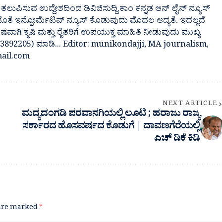
ತಲುಪಿಸುವ ಉದ್ದೇಶದಿಂದ ಡಿವಿಜಿಸುದ್ದಿ.ಕಾಂ ಕನ್ನಡ ಆನ್ ಲೈನ್ ನ್ಯೂಸ್
 ಜೊತೆ ಇನ್ಫೋರ್ಮೆಟಿವ್ ನ್ಯೂಸ್ ಕೊಡುವುದು ಮೊದಲ ಆದ್ಯತೆ. ಇದಲ್ಲದೆ
ೇಷವಾಗಿ ಕೃಷಿ ಮತ್ತು ರೈತರಿಗೆ ಉಪಯುಕ್ತ ಮಾಹಿತಿ ನೀಡುವುದು ಮುಖ್ಯ
7483892205) ಮಾಡಿ... Editor: munikondajji, MA journalism,
ail.com
NEXT ARTICLE
ಮದ್ಯದಂಗಡಿ ಪರವಾನಗಿಯಲ್ಲಿ ಲೂಟಿ ; ಹರಾಜು ರಾಜ್ಯ
ಸರ್ಕಾರದ ಹೊಸವರ್ಷದ ಕೊಡುಗೆ | ದಾವಣಗೆರೆಯಲ್ಲಿ
ಎಚ್ ಡಿಕೆ ಕಿಡಿ
 are marked
*