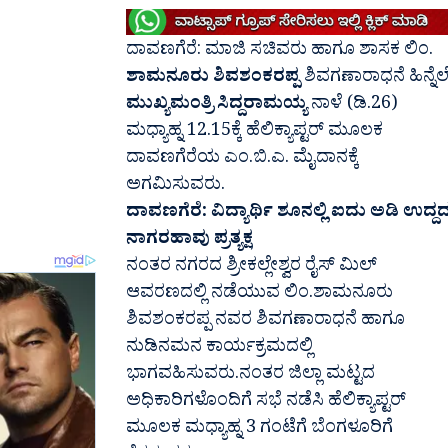
ದಾವಣಗೆರೆ: ಮಾಜಿ ಸಚಿವರು ಹಾಗೂ ಶಾಸಕ ಲಿಂ.
ಶಾಮನೂರು ಶಿವಶಂಕರಪ್ಪ
ಶಿವಗಣಾರಾಧನೆ ಹಿನ್ನೆಲ
ಮುಖ್ಯಮಂತ್ರಿ ಸಿದ್ದರಾಮಯ್ಯ
ನಾಳೆ (ಡಿ.26)
ಮಧ್ಯಾಹ್ನ 12.15ಕ್ಕೆ ಹೆಲಿಕ್ಯಾಪ್ಟರ್ ಮೂಲಕ
ದಾವಣಗೆರೆಯ ಎಂ.ಬಿ.ಎ. ಮೈದಾನಕ್ಕೆ
ಅಗಮಿಸುವರು.
ದಾವಣಗೆರೆ: ವಿದ್ಯಾರ್ಥಿ ಶೂನಲ್ಲಿ ಐದು ಅಡಿ ಉದ್ದ
ನಾಗರಹಾವು ಪ್ರತ್ಯಕ್ಷ
ನಂತರ ನಗರದ ಶ್ರೀಕಲ್ಲೇಶ್ವರ ರೈಸ್ ಮಿಲ್
ಆವರಣದಲ್ಲಿ ನಡೆಯುವ ಲಿಂ.ಶಾಮನೂರು
ಶಿವಶಂಕರಪ್ಪ ನವರ ಶಿವಗಣಾರಾಧನೆ ಹಾಗೂ
ನುಡಿನಮನ ಕಾರ್ಯಕ್ರಮದಲ್ಲಿ
ಭಾಗವಹಿಸುವರು.ನಂತರ ಜಿಲ್ಲಾ ಮಟ್ಟದ
ಅಧಿಕಾರಿಗಳೊಂದಿಗೆ ಸಭೆ ನಡೆಸಿ ಹೆಲಿಕ್ಯಾಪ್ಟರ್
ಮೂಲಕ ಮಧ್ಯಾಹ್ನ 3 ಗಂಟೆಗೆ ಬೆಂಗಳೂರಿಗೆ