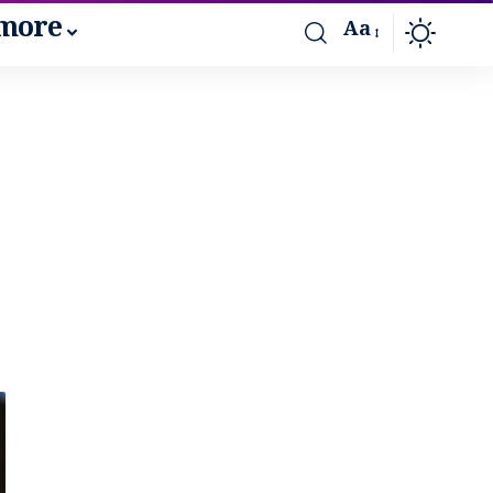
more
Aa