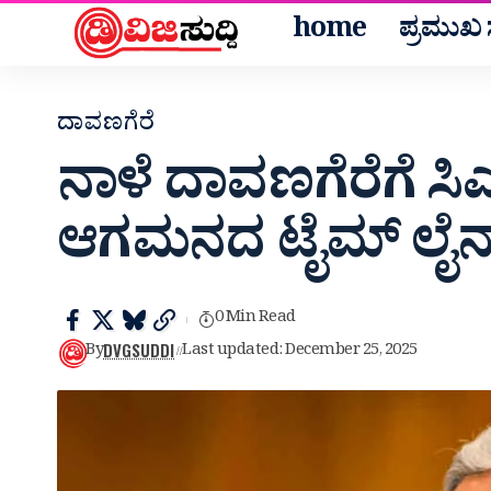
home
ಪ್ರಮುಖ ಸ
ದಾವಣಗೆರೆ
ನಾಳೆ ದಾವಣಗೆರೆಗೆ ಸಿ
ಆಗಮನದ ಟೈಮ್ ಲೈನ್ 
0 Min Read
DVGSUDDI
By
Last updated: December 25, 2025