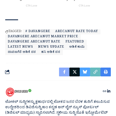
TAGGED:
# DAVANGERE
ARECANUT RATE TODAY
DAVANGERE ARECANUT MARKET PRICE
DAVANGERE ARECANUT RATE
FEATURED
LATEST NEWS
NEWS UPDATE
ಅಡಿಕೆ ಕಾಯಿ
ದಾವಣಗೆರೆ ಅಡಿಕೆ ದರ
ಹಸಿ ಅಡಿಕೆ ದರ
DVGSUDDI
ಲೋಕಲ್ ಸುದ್ದಿಗಳನ್ನು ಕ್ಷಣಾರ್ಧದಲ್ಲಿ ಲೋಕದ ಜನರ ಬೆರಳ ತುದಿಗೆ ತಲುಪಿಸುವ
ಉದ್ದೇಶದಿಂದ ಡಿವಿಜಿಸುದ್ದಿ.ಕಾಂ ಕನ್ನಡ ಆನ್ ಲೈನ್ ನ್ಯೂಸ್ ಪೋರ್ಟಲ್
(ಡಿಜಿಟಲ್ ಮಾಧ್ಯಮ) ಸ್ಥಾಪಿಸಲಾಗಿದೆ. ಸ್ಥಳೀಯ ಸುದ್ದಿ ಜೊತೆ ಇನ್ಫೋರ್ಮೆಟಿವ್