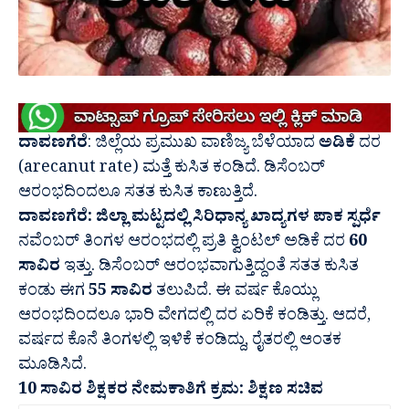
ದಾವಣಗೆರೆ
: ಜಿಲ್ಲೆಯ ಪ್ರಮುಖ ವಾಣಿಜ್ಯ ಬೆಳೆಯಾದ
ಅಡಿಕೆ
ದರ
(arecanut rate) ಮತ್ತೆ‌ ಕುಸಿತ ಕಂಡಿದೆ. ಡಿಸೆಂಬರ್
ಆರಂಭದಿಂದಲೂ ಸತತ ಕುಸಿತ ಕಾಣುತ್ತಿದೆ.
ದಾವಣಗೆರೆ: ಜಿಲ್ಲಾ ಮಟ್ಟದಲ್ಲಿ ಸಿರಿಧಾನ್ಯ ಖಾದ್ಯಗಳ ಪಾಕ ಸ್ಪರ್ಧೆ
ನವೆಂಬರ್ ತಿಂಗಳ ಆರಂಭದಲ್ಲಿ ಪ್ರತಿ ಕ್ವಿಂಟಲ್ ಅಡಿಕೆ ದರ
60
ಸಾವಿರ
ಇತ್ತು. ಡಿಸೆಂಬರ್ ಆರಂಭವಾಗುತ್ತಿದ್ದಂತೆ ಸತತ ಕುಸಿತ
ಕಂಡು ಈಗ
55 ಸಾವಿರ
ತಲುಪಿದೆ. ಈ ವರ್ಷ ಕೊಯ್ಲು
ಆರಂಭದಿಂದಲೂ ಭಾರಿ ವೇಗದಲ್ಲಿ ದರ ಏರಿಕೆ ಕಂಡಿತ್ತು. ಆದರೆ,‌
ವರ್ಷದ ಕೊನೆ ತಿಂಗಳಲ್ಲಿ ಇಳಿಕೆ ಕಂಡಿದ್ದು, ರೈತರಲ್ಲಿ ಆಂತಕ
ಮೂಡಿಸಿದೆ.
10 ಸಾವಿರ ಶಿಕ್ಷಕರ ನೇಮಕಾತಿಗೆ ಕ್ರಮ: ಶಿಕ್ಷಣ ಸಚಿವ