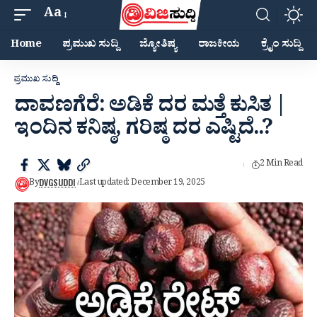
Aa
Home
ಪ್ರಮುಖ ಸುದ್ದಿ
ಜ್ಯೋತಿಷ್ಯ
ರಾಜಕೀಯ
ಕ್ರೈಂ ಸುದ್ದಿ
ಪ್ರಮುಖ ಸುದ್ದಿ
ದಾವಣಗೆರೆ: ಅಡಿಕೆ ದರ ಮತ್ತೆ ಕುಸಿತ |
ಇಂದಿನ ಕನಿಷ್ಠ, ಗರಿಷ್ಠ ದರ ಎಷ್ಟಿದೆ..?
2 Min Read
DVGSUDDI
By
Last updated: December 19, 2025