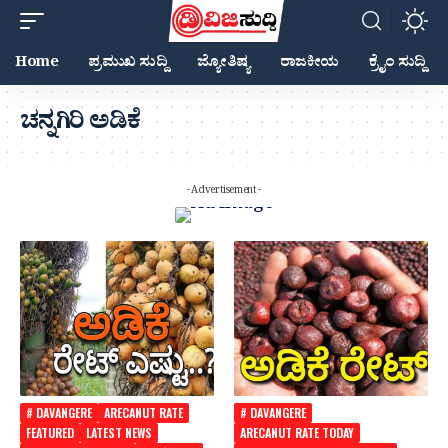
Home
ಪ್ರಮುಖ ಸುದ್ದಿ
ಜ್ಯೋತಿಷ್ಯ
ರಾಜಕೀಯ
ಕ್ರೈಂ ಸುದ್ದಿ
ಚನ್ನಗಿರಿ ಅಡಿಕೆ
- Advertisement -
# DAVANGERE
ARECANUT RATE
# DAVANGERE
FEATURED
LATEST NEWS
ARECANUT RATE TODAY