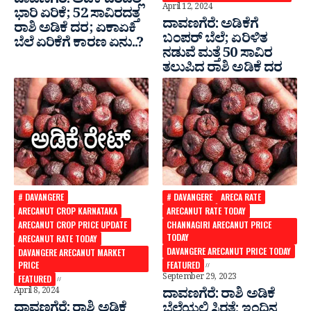
ದಾವಣಗೆರೆ: ಅಡಿಕೆ ದರದಲ್ಲಿ
April 12, 2024
ಭಾರಿ ಏರಿಕೆ; 52 ಸಾವಿರದತ್ತ
ದಾವಣಗೆರೆ: ಅಡಿಕೆಗೆ
ರಾಶಿ ಅಡಿಕೆ ದರ; ಏಕಾಏಕಿ
ಬಂಪರ್ ಬೆಲೆ; ಏರಿಳಿತ
ಬೆಲೆ ಏರಿಕೆಗೆ ಕಾರಣ ಏನು..?
ನಡುವೆ ಮತ್ತೆ 50 ಸಾವಿರ
ತಲುಪಿದ ರಾಶಿ ಅಡಿಕೆ ದರ
# DAVANGERE
# DAVANGERE
ARECA RATE
ARECANUT CROP KARNATAKA
ARECANUT RATE TODAY
ARECANUT CROP PRICE UPDATE
CHANNAGIRI ARECANUT PRICE
TODAY
ARECANUT RATE TODAY
DAVANGERE ARECANUT PRICE TODAY
DAVANGERE ARECANUT MARKET
PRICE
FEATURED
September 29, 2023
FEATURED
April 8, 2024
ದಾವಣಗೆರೆ: ರಾಶಿ ಅಡಿಕೆ
ದಾವಣಗೆರೆ: ರಾಶಿ ಅಡಿಕೆ
ಬೆಲೆಯಲ್ಲಿ ಸ್ಥಿರತೆ:‌ ಇಂದಿನ