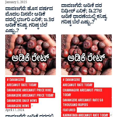
January 1, 2025
ದಾವಣಗೆರೆ: ಅಡಿಕೆ ದರ
ದಾವಣಗೆರೆ: ಹೊಸ ವರ್ಷದ
ದಿಢೀರ್ ಏರಿಕೆ; ಡಿ.27ರ
ಮೊದಲ ದಿನವೇ ಅಡಿಕೆ
ಅಡಿಕೆ ಧಾರಣೆಯಲ್ಲಿ ಕನಿಷ್ಠ,
ದರಲ್ಲಿ ಭರ್ಜರಿ ಏರಿಕೆ; ಜ.1ರ
ಗರಿಷ್ಠ ಬೆಲೆ ಎಷ್ಟು..?
ಅಡಿಕೆ ಕನಿಷ್ಠ, ಗರಿಷ್ಠ ಬೆಲೆ
ಎಷ್ಟು..?
# DAVANGERE
# DAVANGERE
ARECANUT RATE TODAY
ARECANUT RATE TODAY
DAVANGERE ARECANUT PRICE HIKE
CHANNAGIRI ARECANUT PRICE
TODAY
DAVANGERE ARECANUT PRICE TODAY
DAVANGERE ARECANUT RATE 50
DAVANGERE DAILY NEWS
THOUSAND RUPEES
DAVANGERE NEWS
FEATURED
April 17, 2024
KARNATAKA ARECANUT RATE TODAY