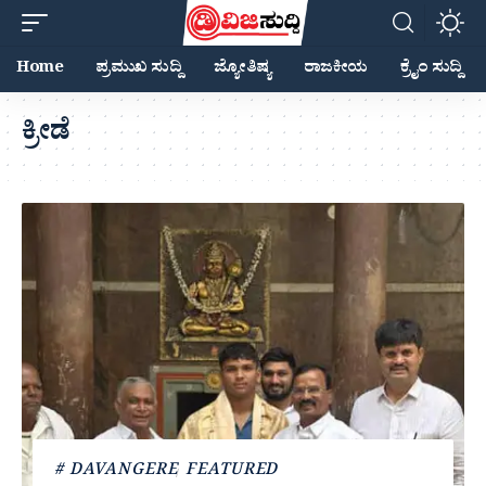
Home
ಪ್ರಮುಖ ಸುದ್ದಿ
ಜ್ಯೋತಿಷ್ಯ
ರಾಜಕೀಯ
ಕ್ರೈಂ ಸುದ್ದಿ
ಕ್ರೀಡೆ
# DAVANGERE
FEATURED