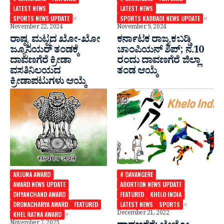
LATEST NEWS
LATEST NEWS
SPORTS NEWS UPDATE
SPORTS KABBADI NEWS UPDATE
November 22, 2024
November 9, 2024
ರಾಷ್ಟ್ರ ಮಟ್ಟದ ಖೋ-ಖೋ
ಕರ್ನಾಟಕ ರಾಜ್ಯ ಕಬಡ್ಡಿ
ಜ್ಯೂನಿಯರ್ ತಂಡಕ್ಕೆ
ಚಾಂಪಿಯನ್‌ ಶಿಪ್‌; ನ.10
ದಾವಣಗೆರೆ ಕ್ರೀಡಾ
ರಂದು ದಾವಣಗೆರೆ ಜಿಲ್ಲಾ
ವಸತಿನಿಲಯದ
ತಂಡ ಆಯ್ಕೆ
ಕ್ರೀಡಾಪಟುಗಳು ಆಯ್ಕೆ
ARJUNA AWARD
# DAVANGERE
AWARD NEWS UPDATE
ABORTION NEWS UPDATE
DHYANCHAND AWARD
FEATURED
KHELO INDIA
DRONACHARYA AWARD
FEATURED
LATEST NEWS
SPORTS
December 21, 2022
KHEL RATNA AWARD
November 7, 2023